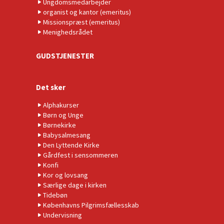
Ungdomsmedarbejder
organist og kantor (emeritus)
Missionspræst (emeritus)
Menighedsrådet
GUDSTJENESTER
Det sker
Alphakurser
Børn og Unge
Børnekirke
Babysalmesang
Den Lyttende Kirke
Gårdfest i sensommeren
Konfi
Kor og lovsang
Særlige dage i kirken
Tidebøn
Københavns Pilgrimsfællesskab
Undervisning