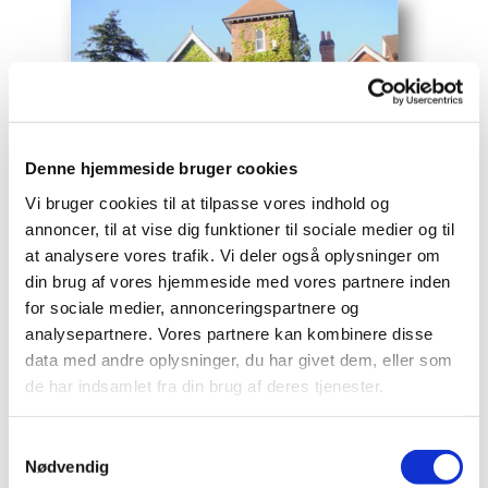
Denne hjemmeside bruger cookies
Vi bruger cookies til at tilpasse vores indhold og
annoncer, til at vise dig funktioner til sociale medier og til
at analysere vores trafik. Vi deler også oplysninger om
DLK har en tæt forbindelse til
Acorn Christian
din brug af vores hjemmeside med vores partnere inden
Healing Foundation
, hvor Christian Listeners
for sociale medier, annonceringspartnere og
hører hjemme. (foto)
analysepartnere. Vores partnere kan kombinere disse
data med andre oplysninger, du har givet dem, eller som
de har indsamlet fra din brug af deres tjenester.
I DK har vi et tæt samarbejde med IML og
Bethlehemskirken.
S
Vi ser os som sendt til hele kirken i DK og dermed
Nødvendig
a
tværkirkelige.