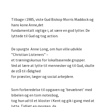
Tilbage i 1985, viste Gud Biskop Morris Maddock og
hans kone Anne,det
fundamentalt vigtige i, at være en god lytter. De
lyttede til Gud og tog action.
De spurgte Anne Long, om hun ville udvikle
”Christian Listeners” –
et træningskursus for lokalbaserede grupper.
Ved at lære at lytte til mennesker og til Gud, skulle
de stå til rådighed
for præster, læger og social arbejdere.
Som forberedelse til opgaven og 'bevæbnet' med
bibelen og en tom notesbog,
tog hun ud til et kloster i Kent og gik i gang med at
lytte. Tidligt en morgen, da