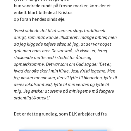
hun vandrede rundt på frosne marker, kom der et
enkelt klart billede af Kristus
op foran hendes sinds øje.
'Først virkede det til at være en slags traditionelt
ansigt, som man kan se
illustreret i mange bibler, men
da jeg kiggede nøjere efter, så jeg, at der var
noget
galt med hans ører. De var små, så visne ud, hang
slaskende matte
ned i stedet for åbne og
opmærksomme. Det var som om Gud sagde:
'Det er,
hvad der ofte sker i min Kirke, Jesu Kristi legeme. Men
jeg ønsker
mennesker, der vil lytte til hinanden, lytte til
deres lokalsamfund, lytte til min
verden og lytte til
mig. Jeg ønsker at ørerne på mit legeme må fungere
ordentligt/korrekt.'
Det er dette grundlag, som DLK arbejder ud fra.