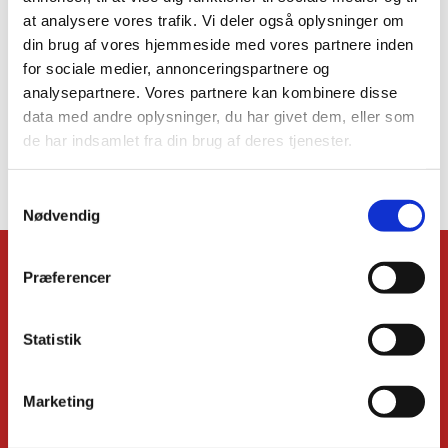
at analysere vores trafik. Vi deler også oplysninger om
Kontakt organist Mikkel Petterson for kontakt til
korsangerne, eller hvis du ønsker information om
din brug af vores hjemmeside med vores partnere inden
korsatser lign.
for sociale medier, annonceringspartnere og
analysepartnere. Vores partnere kan kombinere disse
data med andre oplysninger, du har givet dem, eller som
de har indsamlet fra din brug af deres tjenester.
S
Nødvendig
a
m
t
KONTAKT
Præferencer
y
Kirkens præster
k
Administrationschef
k
Statistik
Kordegn
e
Børnekirkeleder
v
Organist
Marketing
a
Kirkemusiker
Højmessekor
l