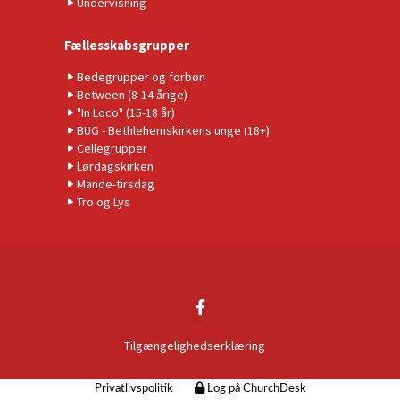
Undervisning
Fællesskabsgrupper
Bedegrupper og forbøn
Between (8-14 årige)
"In Loco" (15-18 år)
BUG - Bethlehemskirkens unge (18+)
Cellegrupper
Lørdagskirken
Mande-tirsdag
Tro og Lys
Tilgængelighedserklæring
Privatlivspolitik
Log på ChurchDesk