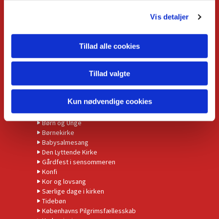
Relationsmedarbejder
g
Ungdomsmedarbejder
Vis detaljer
organist og kantor (emeritus)
Missionspræst (emeritus)
Menighedsrådet
Tillad alle cookies
GUDSTJENESTER
Tillad valgte
Det sker
Kun nødvendige cookies
Alphakurser
Børn og Unge
Børnekirke
Babysalmesang
Den Lyttende Kirke
Gårdfest i sensommeren
Konfi
Kor og lovsang
Særlige dage i kirken
Tidebøn
Københavns Pilgrimsfællesskab