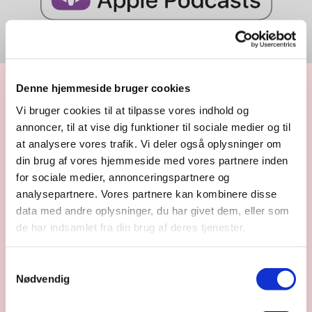
Vi streamer også vores
gudstjenester til Facebook
Denne hjemmeside bruger cookies
Husk at vi også streamer de fleste af vores
Vi bruger cookies til at tilpasse vores indhold og
gudstjenester direkte til Facebook, hvor du
kan være
annoncer, til at vise dig funktioner til sociale medier og til
med live eller se gudstjenesten op til 14 dage senere.
at analysere vores trafik. Vi deler også oplysninger om
din brug af vores hjemmeside med vores partnere inden
Se vores streaminger ved at klikke
HER
for sociale medier, annonceringspartnere og
analysepartnere. Vores partnere kan kombinere disse
data med andre oplysninger, du har givet dem, eller som
de har indsamlet fra din brug af deres tjenester.
S
Nødvendig
a
m