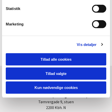
k
k
Statistik
e
v
Marketing
a
l
g
Vis detaljer
Button Text
Tillad alle cookies
Kontakt og info om kirken og
Tillad valgte
menighedssamfundet
Kun nødvendige cookies
Kirkekontoret (i menighedshuset)
Tømrergade 9, stuen
2200 Kbh. N