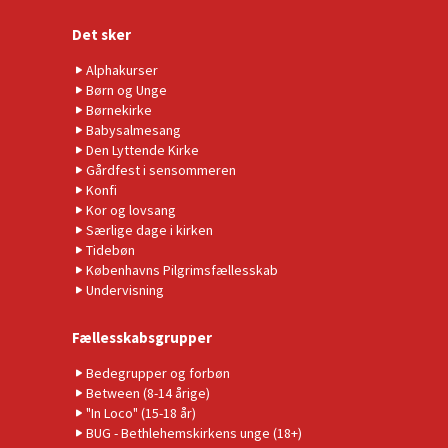
Det sker
Alphakurser
Børn og Unge
Børnekirke
Babysalmesang
Den Lyttende Kirke
Gårdfest i sensommeren
Konfi
Kor og lovsang
Særlige dage i kirken
Tidebøn
Københavns Pilgrimsfællesskab
Undervisning
Fællesskabsgrupper
Bedegrupper og forbøn
Between (8-14 årige)
"In Loco" (15-18 år)
BUG - Bethlehemskirkens unge (18+)