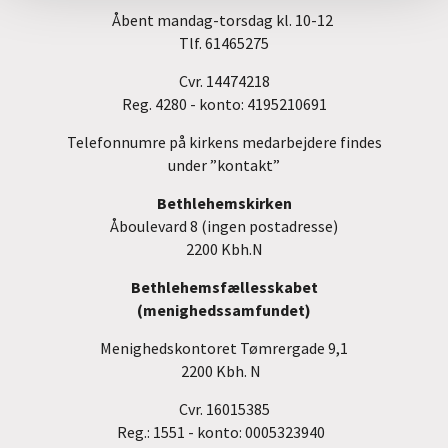
Åbent mandag-torsdag kl. 10-12
Tlf. 61465275
Cvr. 14474218
Reg. 4280 - konto: 4195210691
Telefonnumre på kirkens medarbejdere
findes
under
”kontakt”
Bethlehemskirken
Åboulevard 8 (ingen postadresse)
2200 Kbh.N
Bethlehemsfællesskabet
(me
nighedssamfundet)
Menighedskontoret Tømrergade 9,1
2200 Kbh. N
Cvr. 16015385
Reg.: 1551 - konto: 0005323940