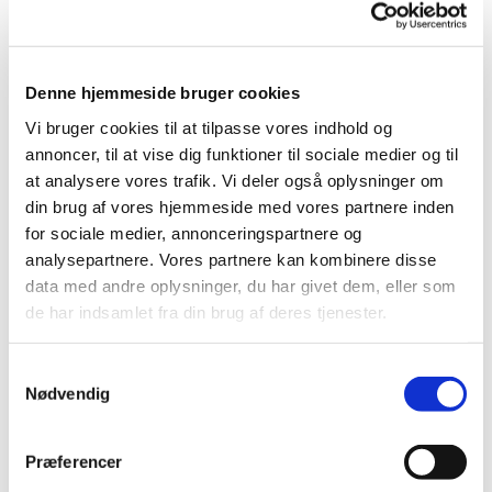
TIDEBØN

Denne hjemmeside bruger cookies
Vi bruger cookies til at tilpasse vores indhold og
annoncer, til at vise dig funktioner til sociale medier og til
at analysere vores trafik. Vi deler også oplysninger om
din brug af vores hjemmeside med vores partnere inden
for sociale medier, annonceringspartnere og
analysepartnere. Vores partnere kan kombinere disse
data med andre oplysninger, du har givet dem, eller som
de har indsamlet fra din brug af deres tjenester.
S
Nødvendig
a
m
t
Præferencer
y