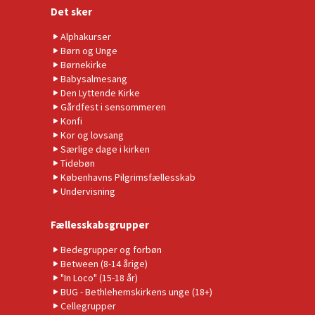
Det sker
Alphakurser
Børn og Unge
Børnekirke
Babysalmesang
Den Lyttende Kirke
Gårdfest i sensommeren
Konfi
Kor og lovsang
Særlige dage i kirken
Tidebøn
Københavns Pilgrimsfællesskab
Undervisning
Fællesskabsgrupper
Bedegrupper og forbøn
Between (8-14 årige)
"In Loco" (15-18 år)
BUG - Bethlehemskirkens unge (18+)
Cellegrupper