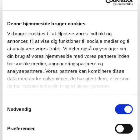
Vi har været med her, i 4 år. Vi har et hjørne på
Areopagos torvet, sammen med de andre kristne
udstillere. Vi glæder os over, at vi som kirke også
Denne hjemmeside bruger cookies
kan række ud til alle de forskellige søgende
mennesker, som besøger messen hvert år. Og
Vi bruger cookies til at tilpasse vores indhold og
gennem denne tjeneste vise gæstfrihed og
annoncer, til at vise dig funktioner til sociale medier og til
kærlighed.
at analysere vores trafik. Vi deler også oplysninger om
din brug af vores hjemmeside med vores partnere inden
Vi tilbyder også at lytte til medarbejderne på
for sociale medier, annonceringspartnere og
standen.
analysepartnere. Vores partnere kan kombinere disse
data med andre oplysninger, du har givet dem, eller som
de har indsamlet fra din brug af deres tjenester.
S
Nødvendig
a
m
t
Præferencer
y