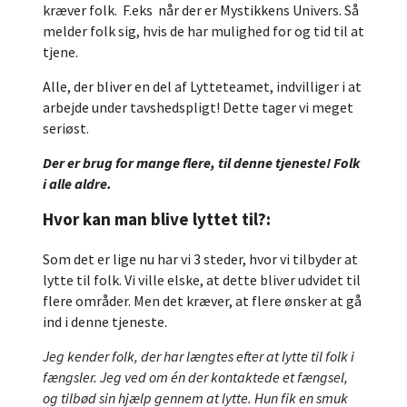
kræver folk. F.eks når der er Mystikkens Univers. Så
melder folk sig, hvis de har mulighed for og tid til at
tjene.
Alle, der bliver en del af Lytteteamet, indvilliger i at
arbejde under tavshedspligt! Dette tager vi meget
seriøst.
Der er brug for mange flere, til denne tjeneste! Folk
i alle aldre.
Hvor kan man blive lyttet til?:
Som det er lige nu har vi 3 steder, hvor vi tilbyder at
lytte til folk. Vi ville elske, at dette bliver udvidet til
flere områder. Men det kræver, at flere ønsker at gå
ind i denne tjeneste.
Jeg kender folk, der har længtes efter at lytte til folk i
fængsler. Jeg ved om én der kontaktede et fængsel,
og tilbød sin hjælp gennem at lytte. Hun fik en smuk