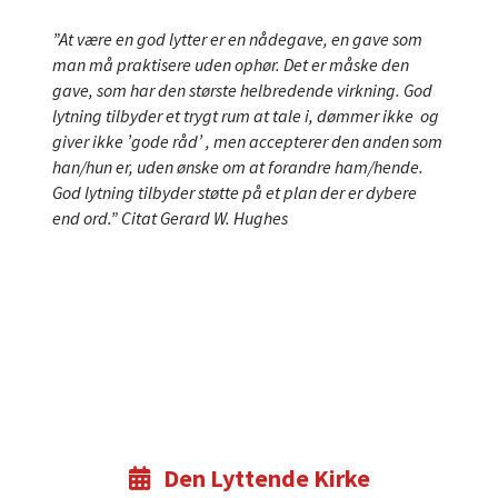
”At være en god lytter er en nådegave, en gave som
man må praktisere uden ophør. Det er måske den
gave, som har den største helbredende virkning. God
lytning tilbyder et trygt rum at tale i, dømmer ikke og
giver ikke ’gode råd’ , men accepterer den anden som
han/hun er, uden ønske om at forandre ham/hende.
God lytning tilbyder støtte på et plan der er dybere
end ord.”
Citat Gerard W. Hughes
Den Lyttende Kirke
