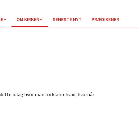
GE
OM KIRKEN
SENESTE NYT
PRÆDIKENER
 dette bilag hvor man forklarer hvad, hvornår