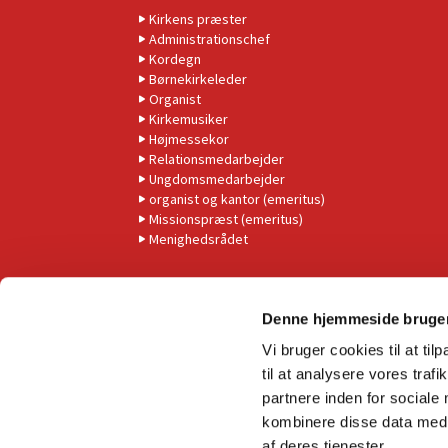
Kirkens præster
Administrationschef
Kordegn
Børnekirkeleder
Organist
Kirkemusiker
Højmessekor
Relationsmedarbejder
Ungdomsmedarbejder
organist og kantor (emeritus)
Missionspræst (emeritus)
Menighedsrådet
Denne hjemmeside bruger
Vi bruger cookies til at til
til at analysere vores tra
partnere inden for sociale
kombinere disse data med a
af deres tjenester.