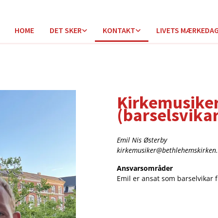
HOME
DET SKER
KONTAKT
LIVETS MÆRKEDA
Kirkemusiker
(barselsvikar
Emil Nis Østerby
kirkemusiker@bethlehemskirken
Ansvarsområder
Emil er ansat som barselvikar 