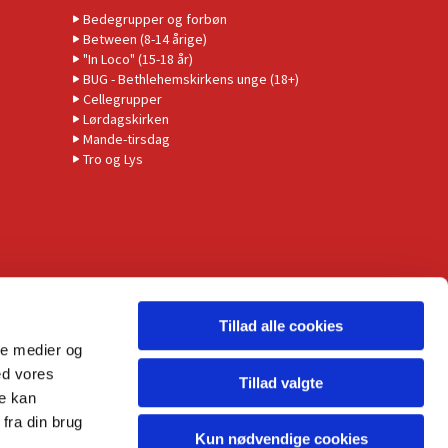
Bedegrupper og forbøn
Between (8-14 årige)
"In Loco" (15-18 år)
BUG - Bethlehemskirkens unge (18+)
Cellegrupper
Lørdagskirken
Mande-tirsdag
Tro og Lys
Tillad alle cookies
ale medier og
ed vores
Tillad valgte
re kan
fra din brug
Kun nødvendige cookies