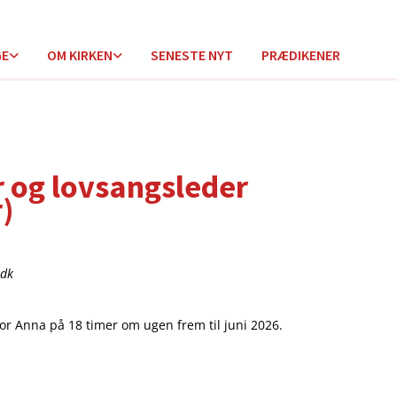
GE
OM KIRKEN
SENESTE NYT
PRÆDIKENER
 og lovsangsleder
)
.dk
for Anna på 18 timer om ugen frem til juni 2026.