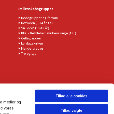
Fællesskabsgrupper
Bedegrupper og forbøn
Between (8-14 årige)
"In Loco" (15-18 år)
BUG - Bethlehemskirkens unge (18+)
Cellegrupper
Lørdagskirken
Mande-tirsdag
Tro og Lys
Tillad alle cookies
ale medier og
ed vores
Tillad valgte