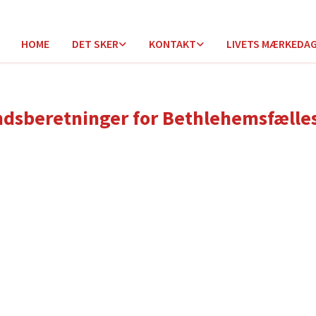
HOME
DET SKER
KONTAKT
LIVETS MÆRKEDA
dsberetninger for Bethlehemsfælle