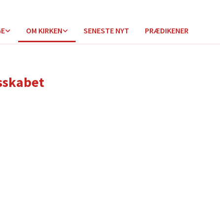
GE
OM KIRKEN
SENESTE NYT
PRÆDIKENER
sskabet