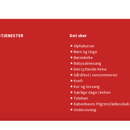
TJENESTER
Det sker
Alphakurser
Børn og Unge
Børnekirke
Babysalmesang
Den Lyttende Kirke
Gårdfest i sensommeren
Konfi
Kor og lovsang
Særlige dage i kirken
Tidebøn
Københavns Pilgrimsfællesskab
Undervisning