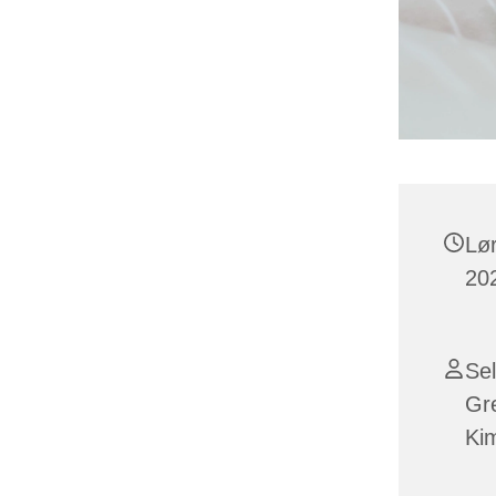
Lø
202
Sel
Gr
Ki