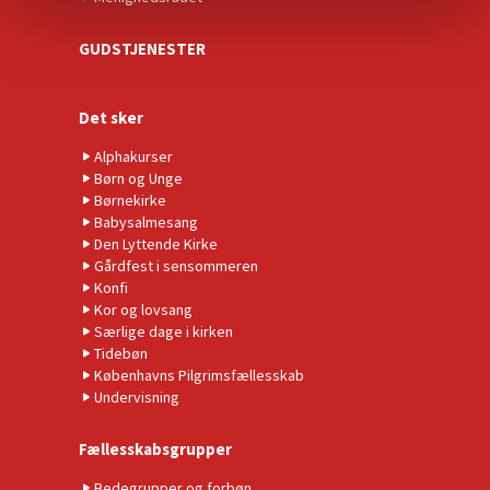
GUDSTJENESTER
Det sker
Alphakurser
Børn og Unge
Børnekirke
Babysalmesang
Den Lyttende Kirke
Gårdfest i sensommeren
Konfi
Kor og lovsang
Særlige dage i kirken
Tidebøn
Københavns Pilgrimsfællesskab
Undervisning
Fællesskabsgrupper
Bedegrupper og forbøn