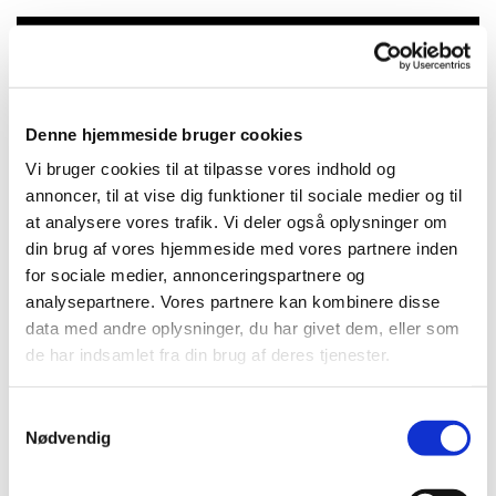
Du vil måske også kunne lide...
Denne hjemmeside bruger cookies
Vi bruger cookies til at tilpasse vores indhold og
annoncer, til at vise dig funktioner til sociale medier og til
at analysere vores trafik. Vi deler også oplysninger om
din brug af vores hjemmeside med vores partnere inden
for sociale medier, annonceringspartnere og
analysepartnere. Vores partnere kan kombinere disse
data med andre oplysninger, du har givet dem, eller som
de har indsamlet fra din brug af deres tjenester.
S
Nødvendig
a
m
t