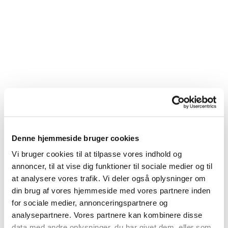
Denne hjemmeside bruger cookies
Vi bruger cookies til at tilpasse vores indhold og
annoncer, til at vise dig funktioner til sociale medier og til
at analysere vores trafik. Vi deler også oplysninger om
din brug af vores hjemmeside med vores partnere inden
Du vil måske også kunne lide...
for sociale medier, annonceringspartnere og
analysepartnere. Vores partnere kan kombinere disse
data med andre oplysninger, du har givet dem, eller som