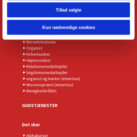
Tillad valgte
KONTAKT
Kirkens præster
Kun nødvendige cookies
Administrationschef
Kordegn
Børnekirkeleder
Organist
Kirkemusiker
Højmessekor
Relationsmedarbejder
Ungdomsmedarbejder
organist og kantor (emeritus)
Missionspræst (emeritus)
Menighedsrådet
GUDSTJENESTER
Det sker
Alphakurser