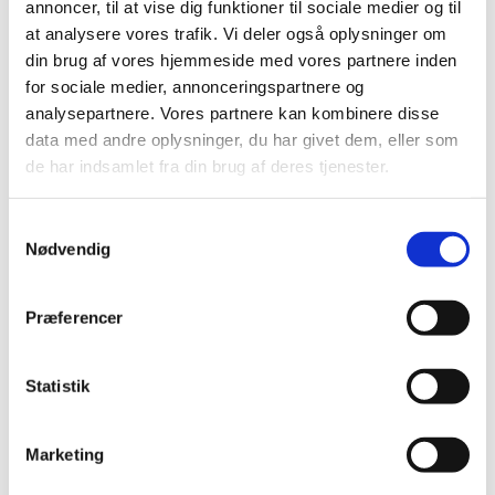
annoncer, til at vise dig funktioner til sociale medier og til
at analysere vores trafik. Vi deler også oplysninger om
din brug af vores hjemmeside med vores partnere inden
for sociale medier, annonceringspartnere og
analysepartnere. Vores partnere kan kombinere disse
data med andre oplysninger, du har givet dem, eller som
de har indsamlet fra din brug af deres tjenester.
Du vil måske også kunne lide...
S
Nødvendig
a
m
t
Præferencer
y
k
k
Statistik
e
v
Marketing
a
l