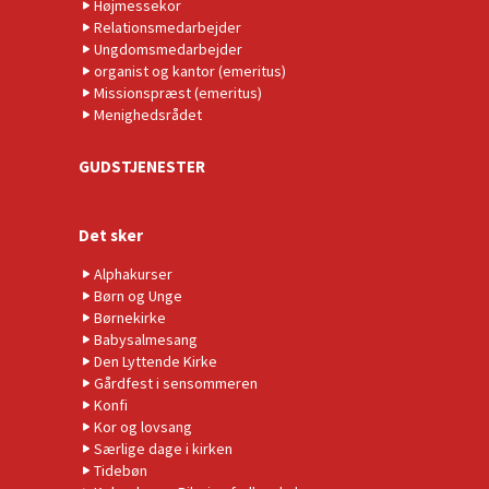
Højmessekor
Relationsmedarbejder
Ungdomsmedarbejder
organist og kantor (emeritus)
Missionspræst (emeritus)
Menighedsrådet
GUDSTJENESTER
Det sker
Alphakurser
Børn og Unge
Børnekirke
Babysalmesang
Den Lyttende Kirke
Gårdfest i sensommeren
Konfi
Kor og lovsang
Særlige dage i kirken
Tidebøn