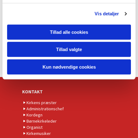
g
Vis detaljer
Tillad alle cookies
Tillad valgte
Kun nødvendige cookies
KONTAKT
Kirkens præster
Administrationschef
Kordegn
Børnekirkeleder
Organist
Kirkemusiker