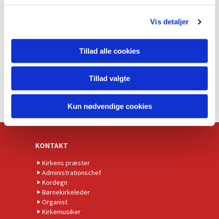
g
Vis detaljer
Tillad alle cookies
Tillad valgte
Kun nødvendige cookies
KONTAKT
Kirkens præster
Administrationschef
Kordegn
Børnekirkeleder
Organist
Kirkemusiker