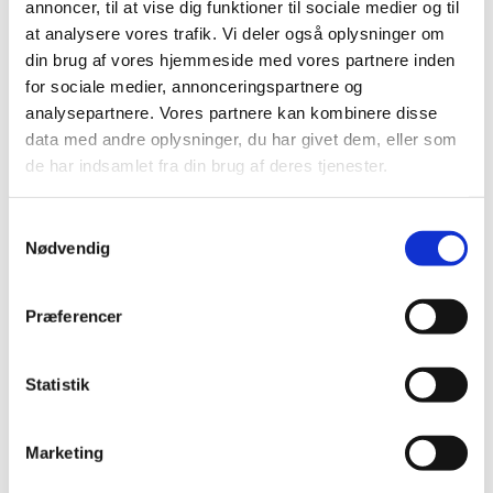
annoncer, til at vise dig funktioner til sociale medier og til
at analysere vores trafik. Vi deler også oplysninger om
din brug af vores hjemmeside med vores partnere inden
for sociale medier, annonceringspartnere og
analysepartnere. Vores partnere kan kombinere disse
data med andre oplysninger, du har givet dem, eller som
de har indsamlet fra din brug af deres tjenester.
Du vil måske også kunne lide...
S
Nødvendig
a
m
t
Præferencer
y
k
k
Statistik
e
v
Marketing
a
l