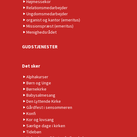
Højmessekor
Relationsmedarbejder
Ungdomsmedarbejder
organist og kantor (emeritus)
Missionspræst (emeritus)
Menighedsrådet
GUDSTJENESTER
Det sker
Alphakurser
Børn og Unge
Børnekirke
Babysalmesang
Den Lyttende Kirke
Gårdfest i sensommeren
Konfi
Kor og lovsang
Særlige dage i kirken
Tidebøn