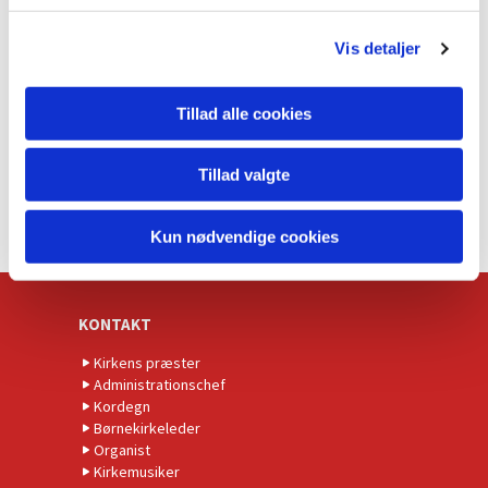
g
Vis detaljer
Tillad alle cookies
Tillad valgte
Kun nødvendige cookies
KONTAKT
Kirkens præster
Administrationschef
Kordegn
Børnekirkeleder
Organist
Kirkemusiker