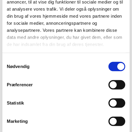
annoncer, til at vise dig funktioner til sociale medier og til
at analysere vores trafik. Vi deler også oplysninger om
din brug af vores hjemmeside med vores partnere inden
for sociale medier, annonceringspartnere og
analysepartnere. Vores partnere kan kombinere disse
data med andre oplysninger, du har givet dem, eller som
de har indsamlet fra din brug af deres tjenester.
Du vil måske også kunne lide...
S
Nødvendig
a
m
t
Præferencer
y
k
k
Statistik
e
v
Marketing
a
l