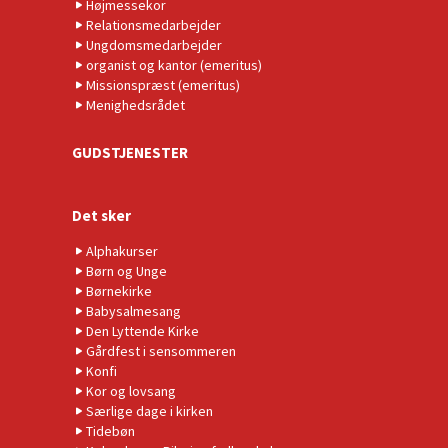
Højmessekor
Relationsmedarbejder
Ungdomsmedarbejder
organist og kantor (emeritus)
Missionspræst (emeritus)
Menighedsrådet
GUDSTJENESTER
Det sker
Alphakurser
Børn og Unge
Børnekirke
Babysalmesang
Den Lyttende Kirke
Gårdfest i sensommeren
Konfi
Kor og lovsang
Særlige dage i kirken
Tidebøn