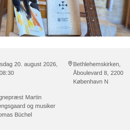
sdag 20. august 2026,
Bethlehemskirken,
 08:30
Åboulevard 8, 2200
København N
gnepræst Martin
engsgaard og musiker
omas Büchel