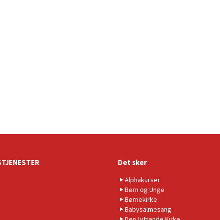
TJENESTER
Det sker
Alphakurser
Børn og Unge
Børnekirke
Babysalmesang
Den Lyttende Kirke