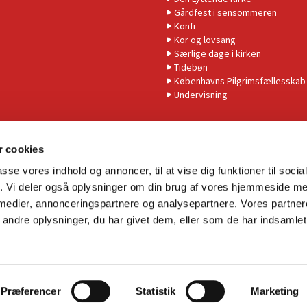
Gårdfest i sensommeren
Konfi
Kor og lovsang
Særlige dage i kirken
Tidebøn
Københavns Pilgrimsfællesskab
Undervisning
 cookies
passe vores indhold og annoncer, til at vise dig funktioner til soci
fik. Vi deler også oplysninger om din brug af vores hjemmeside m
 medier, annonceringspartnere og analysepartnere. Vores partne
Tilgængelighedserklæring
ndre oplysninger, du har givet dem, eller som de har indsamlet 
Privatlivspolitik
Log på ChurchDesk
Præferencer
Statistik
Marketing