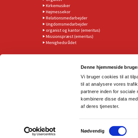
Kirkemusiker
Højmessekor
Relationsmedarbejder
Ungdomsmedarbejder
organist og kantor (emeritus)
Missionspræst (emeritus)
Menighedsrådet
Denne hjemmeside bruger
Vi bruger cookies til at til
til at analysere vores tra
partnere inden for sociale
kombinere disse data med a
af deres tjenester.
S
Nødvendig
a