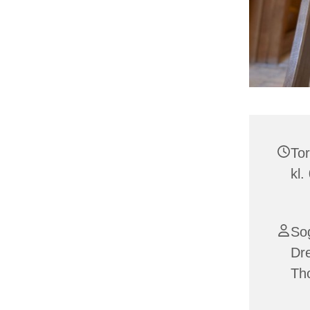
Tor
kl.
So
Dr
Th