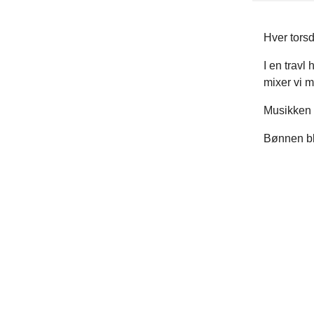
Hver torsd
I en travl
mixer vi m
Musikken 
Bønnen bl