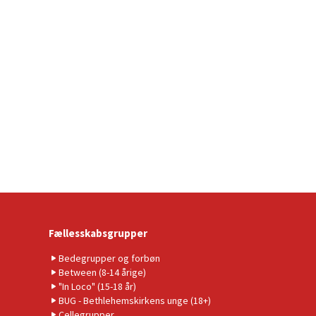
Fællesskabsgrupper
Bedegrupper og forbøn
Between (8-14 årige)
"In Loco" (15-18 år)
BUG - Bethlehemskirkens unge (18+)
Cellegrupper