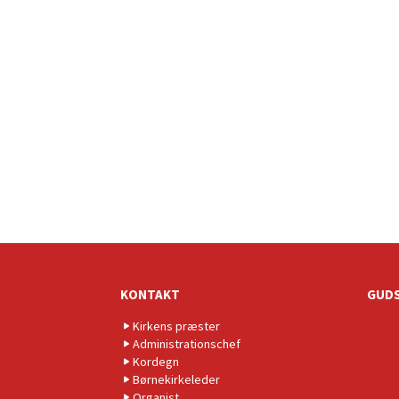
KONTAKT
GUDS
Kirkens præster
Administrationschef
Kordegn
Børnekirkeleder
Organist