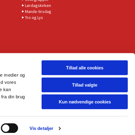
Lørdagskirken
Mande-tirsdag
Tro og Lys
Tillad alle cookies
ale medier og
ed vores
Tillad valgte
re kan
fra din brug
Kun nødvendige cookies
Vis detaljer