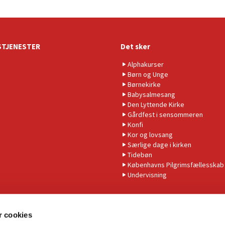
TJENESTER
Det sker
Alphakurser
Børn og Unge
Børnekirke
Babysalmesang
Den Lyttende Kirke
Gårdfest i sensommeren
Konfi
Kor og lovsang
Særlige dage i kirken
Tidebøn
Københavns Pilgrimsfællesskab
Undervisning
 cookies