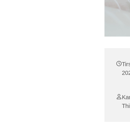
Ti
202
Ka
Th