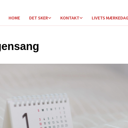
HOME
DET SKER
KONTAKT
LIVETS MÆRKEDA
gensang