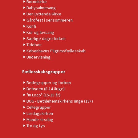
Børnekirke
Babysalmesang
Den Lyttende Kirke
Gårdfest i sensommeren
Konfi
Kor og lovsang
Særlige dage i kirken
Tidebøn
Københavns Pilgrimsfællesskab
Undervisning
Fællesskabsgrupper
Bedegrupper og forbøn
Between (8-14 årige)
"In Loco" (15-18 år)
BUG - Bethlehemskirkens unge (18+)
Cellegrupper
Lørdagskirken
Mande-tirsdag
Tro og Lys