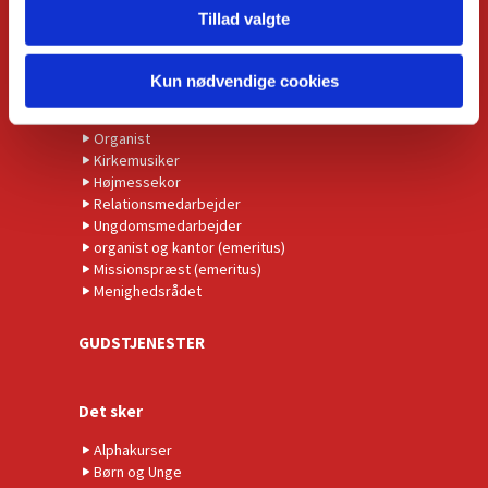
KONTAKT
Tillad valgte
Kirkens præster
Administrationschef
Kun nødvendige cookies
Kordegn
Børnekirkeleder
Organist
Kirkemusiker
Højmessekor
Relationsmedarbejder
Ungdomsmedarbejder
organist og kantor (emeritus)
Missionspræst (emeritus)
Menighedsrådet
GUDSTJENESTER
Det sker
Alphakurser
Børn og Unge