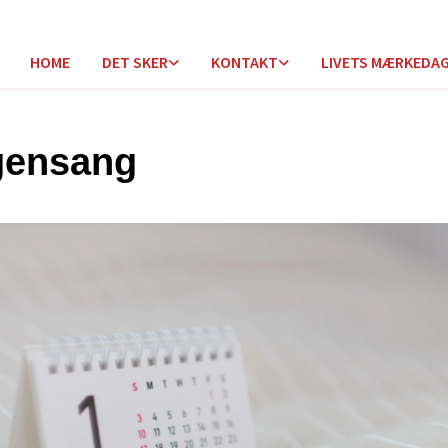
HOME
DET SKER
KONTAKT
LIVETS MÆRKEDA
gensang