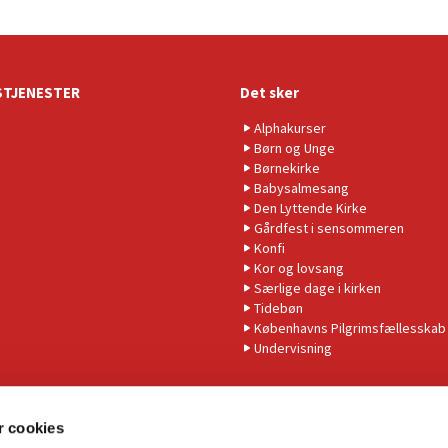
TJENESTER
Det sker
Alphakurser
Børn og Unge
Børnekirke
Babysalmesang
Den Lyttende Kirke
Gårdfest i sensommeren
Konfi
Kor og lovsang
Særlige dage i kirken
Tidebøn
Københavns Pilgrimsfællesskab
Undervisning
 cookies