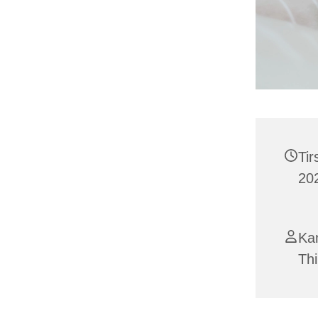
Tir
202
Ka
Th