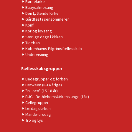
Børnekirke
Babysalmesang
Den Lyttende Kirke
Gårdfest i sensommeren
Konfi
Kor og lovsang
Særlige dage i kirken
Tidebøn
Københavns Pilgrimsfællesskab
Undervisning
Fællesskabsgrupper
Bedegrupper og forbøn
Between (8-14 årige)
"In Loco" (15-18 år)
BUG - Bethlehemskirkens unge (18+)
Cellegrupper
Lørdagskirken
Mande-tirsdag
Tro og Lys