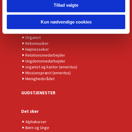
KONTAKT
Tillad valgte
Kirkens præster
Administrationschef
Kun nødvendige cookies
Kordegn
Børnekirkeleder
Organist
Kirkemusiker
Højmessekor
Relationsmedarbejder
Ungdomsmedarbejder
organist og kantor (emeritus)
Missionspræst (emeritus)
Menighedsrådet
GUDSTJENESTER
Det sker
Alphakurser
Børn og Unge