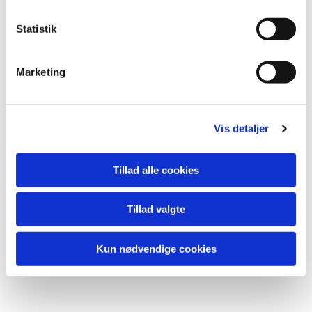
Du vil måske også kunne lide...
k
k
Statistik
e
v
Marketing
a
l
g
Vis detaljer
Tillad alle cookies
Tillad valgte
Kun nødvendige cookies