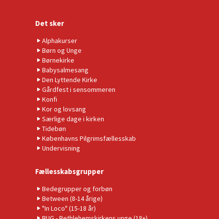
Det sker
Alphakurser
Børn og Unge
Børnekirke
Babysalmesang
Den Lyttende Kirke
Gårdfest i sensommeren
Konfi
Kor og lovsang
Særlige dage i kirken
Tidebøn
Københavns Pilgrimsfællesskab
Undervisning
Fællesskabsgrupper
Bedegrupper og forbøn
Between (8-14 årige)
"In Loco" (15-18 år)
BUG - Bethlehemskirkens unge (18+)