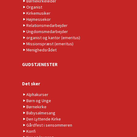
Børnekirkeleder
Organist
Kirkemusiker
Højmessekor
Relationsmedarbejder
Ungdomsmedarbejder
organist og kantor (emeritus)
Missionspræst (emeritus)
Menighedsrådet
GUDSTJENESTER
Det sker
Alphakurser
Børn og Unge
Børnekirke
Babysalmesang
Den Lyttende Kirke
Gårdfest i sensommeren
Konfi