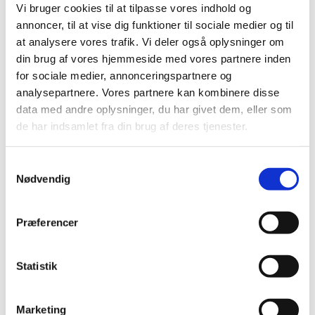
Vi bruger cookies til at tilpasse vores indhold og
annoncer, til at vise dig funktioner til sociale medier og til
at analysere vores trafik. Vi deler også oplysninger om
din brug af vores hjemmeside med vores partnere inden
for sociale medier, annonceringspartnere og
analysepartnere. Vores partnere kan kombinere disse
data med andre oplysninger, du har givet dem, eller som
de har indsamlet fra din brug af deres tjenester.
S
Du vil måske også kunne lide...
Nødvendig
a
m
t
Præferencer
y
k
k
Statistik
e
v
Marketing