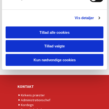
a
l
g
Vis detaljer
Tillad alle cookies
Tillad valgte
Kun nødvendige cookies
KONTAKT
Kirkens præster
Administrationschef
Kordegn