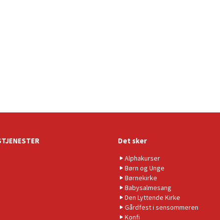
TJENESTER
Det sker
Alphakurser
Børn og Unge
Børnekirke
Babysalmesang
Den Lyttende Kirke
Gårdfest i sensommeren
Konfi