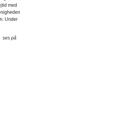
jtid med
menigheden
øn. Under
n ses på