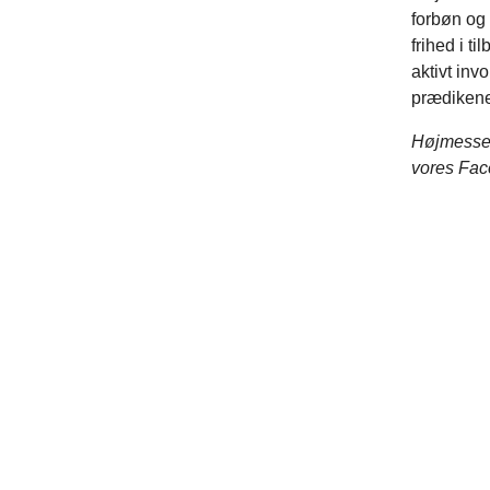
forbøn og
frihed i t
aktivt inv
prædikene
Højmessen
vores Fac