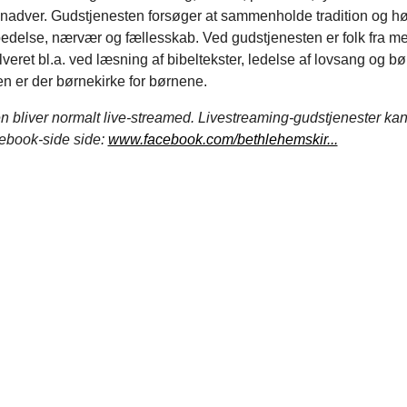
 nadver. Gudstjenesten forsøger at sammenholde tradition og hø
ilbedelse, nærvær og fællesskab. Ved gudstjenesten er folk fra 
olveret bl.a. ved læsning af bibeltekster, ledelse af lovsang og b
n er der børnekirke for børnene.
 bliver normalt live-streamed. Livestreaming-gudstjenester ka
ebook-side side:
www.facebook.com/bethlehemskir...