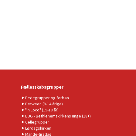
Fællesskabsgrupper
Bedegrupper og forbøn
Between (8-14 årige)
"In Loco" (15-18 år)
BUG - Bethlehemskirkens unge (18+)
Cellegrupper
Lørdagskirken
Mande-tirsdag