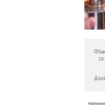
Søn
10
Kir
Højmessen