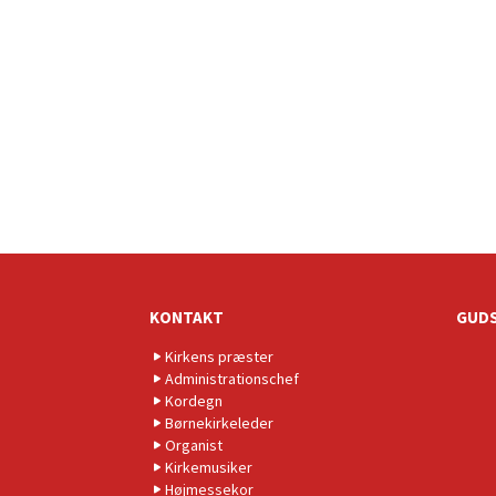
KONTAKT
GUDS
Kirkens præster
Administrationschef
Kordegn
Børnekirkeleder
Organist
Kirkemusiker
Højmessekor