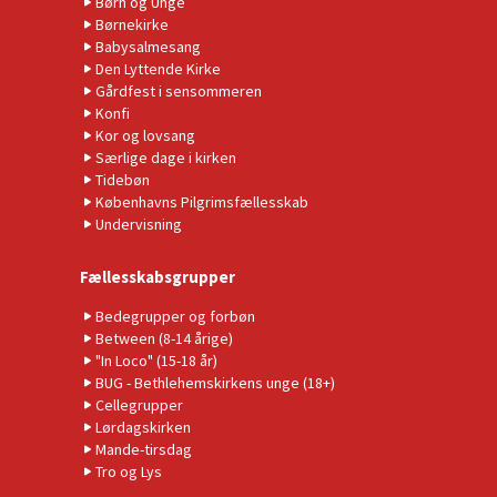
Børn og Unge
Børnekirke
Babysalmesang
Den Lyttende Kirke
Gårdfest i sensommeren
Konfi
Kor og lovsang
Særlige dage i kirken
Tidebøn
Københavns Pilgrimsfællesskab
Undervisning
Fællesskabsgrupper
Bedegrupper og forbøn
Between (8-14 årige)
"In Loco" (15-18 år)
BUG - Bethlehemskirkens unge (18+)
Cellegrupper
Lørdagskirken
Mande-tirsdag
Tro og Lys