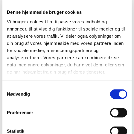
Denne hjemmeside bruger cookies
Vi bruger cookies til at tilpasse vores indhold og
annoncer, til at vise dig funktioner til sociale medier og til
at analysere vores trafik. Vi deler også oplysninger om
din brug af vores hjemmeside med vores partnere inden
for sociale medier, annonceringspartnere og
analysepartnere. Vores partnere kan kombinere disse
data med andre oplysninger, du har givet dem, eller som
de har indsamlet fra din brug af deres tjenester.
S
Nødvendig
a
m
Du vil måske også kunne lide...
t
Præferencer
y
k
k
Statistik