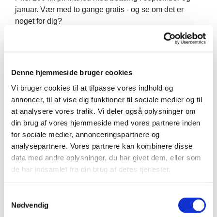
januar. Vær med to gange gratis
-
og se om det er
noget for dig?
Betaling: sker til Mobilepay nr.: 64 13 78 (skriv barnets
navn)
Denne hjemmeside bruger cookies
Vi bruger cookies til at tilpasse vores indhold og
annoncer, til at vise dig funktioner til sociale medier og til
at analysere vores trafik. Vi deler også oplysninger om
din brug af vores hjemmeside med vores partnere inden
for sociale medier, annonceringspartnere og
analysepartnere. Vores partnere kan kombinere disse
data med andre oplysninger, du har givet dem, eller som
de har indsamlet fra din brug af deres tjenester.
S
Nødvendig
a