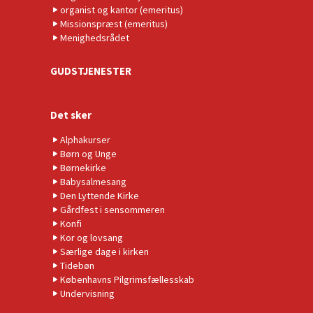
organist og kantor (emeritus)
Missionspræst (emeritus)
Menighedsrådet
GUDSTJENESTER
Det sker
Alphakurser
Børn og Unge
Børnekirke
Babysalmesang
Den Lyttende Kirke
Gårdfest i sensommeren
Konfi
Kor og lovsang
Særlige dage i kirken
Tidebøn
Københavns Pilgrimsfællesskab
Undervisning