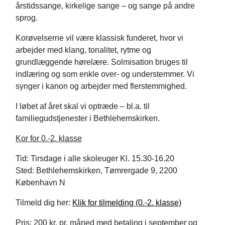
årstidssange, kirkelige sange – og sange på andre
sprog.
Korøvelserne vil være klassisk funderet, hvor vi
arbejder med klang, tonalitet, rytme og
grundlæggende hørelære. Solmisation bruges til
indlæring og som enkle over- og understemmer.
Vi
synger i kanon og arbejder med flerstemmighed
.
I løbet af året skal vi optræde – bl.a. til
familiegudstjenester
i
Bethlehemskirken
.
Kor for 0.-2. klasse
Tid:
Tirsdage
i alle skoleuger
Kl. 15.
3
0-16.
2
0
Sted:
Bethlehemskirken
,
Tøm
rergade 9
,
2200
K
øbenhavn
N
Tilmeld dig her:
Klik for tilmelding (0.-2. klasse)
Pris:
200 kr. pr. måned med betaling i september og