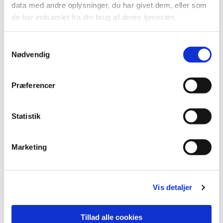
data med andre oplysninger, du har givet dem, eller som
de har indsamlet fra din brug af deres tjenester.
S
Nødvendig
a
m
t
Præferencer
y
k
k
Statistik
e
v
Marketing
a
l
g
Vis detaljer
Tillad alle cookies