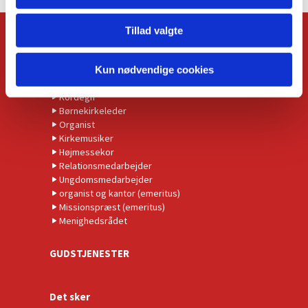
Tillad valgte
KONTAKT
Kirkens præster
Kun nødvendige cookies
Administrationschef
Kordegn
Børnekirkeleder
Organist
Kirkemusiker
Højmessekor
Relationsmedarbejder
Ungdomsmedarbejder
organist og kantor (emeritus)
Missionspræst (emeritus)
Menighedsrådet
GUDSTJENESTER
Det sker