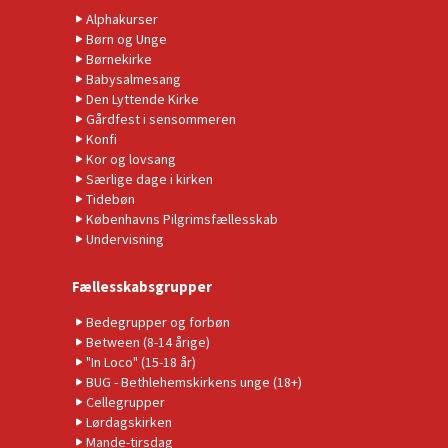
Alphakurser
Børn og Unge
Børnekirke
Babysalmesang
Den Lyttende Kirke
Gårdfest i sensommeren
Konfi
Kor og lovsang
Særlige dage i kirken
Tidebøn
Københavns Pilgrimsfællesskab
Undervisning
Fællesskabsgrupper
Bedegrupper og forbøn
Between (8-14 årige)
"In Loco" (15-18 år)
BUG - Bethlehemskirkens unge (18+)
Cellegrupper
Lørdagskirken
Mande-tirsdag