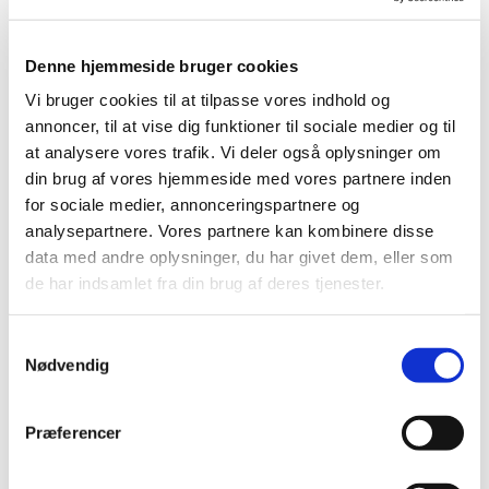
holdt alle i enighed fast ved bønnen, sammen med
kvinderne og Jesu mor Maria og hans brødre.
Denne hjemmeside bruger cookies
Vi bruger cookies til at tilpasse vores indhold og
Der er altså tale om ni dage mellem Jesu Himmelfart
annoncer, til at vise dig funktioner til sociale medier og til
og den dag da han fra sin plads hos Gud sender sin
at analysere vores trafik. Vi deler også oplysninger om
Ånd over disciplene. Han havde sagt at de skulle
din brug af vores hjemmeside med vores partnere inden
vente på ham. Intenst.
for sociale medier, annonceringspartnere og
analysepartnere. Vores partnere kan kombinere disse
data med andre oplysninger, du har givet dem, eller som
de har indsamlet fra din brug af deres tjenester.
De ni dage har givet en model til en periode i bøn med
fokus på et eller flere emner man har på hjerte. Det
kan være bøn for noget i ens eget liv, for en andens
S
Nødvendig
eller for Kirken eller Verden.
a
m
Igennem de ni dage kan man bede den samme bøn
t
Præferencer
alle dage eller bede for flere ting fra dag til dag måske
y
efter en liste så man ved at man kommer igennem det
k