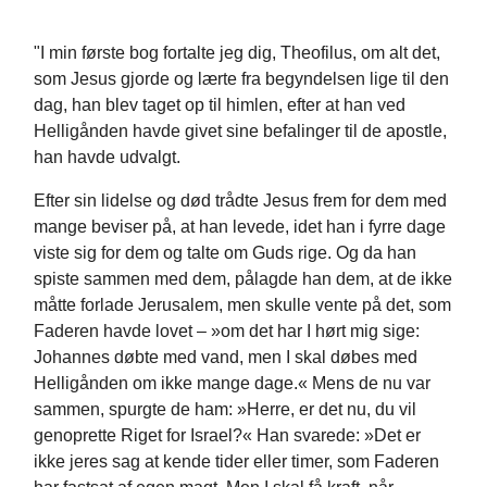
"I min første bog fortalte jeg dig, Theofilus, om alt det,
som Jesus gjorde og lærte fra begyndelsen lige til den
dag, han blev taget op til himlen, efter at han ved
Helligånden havde givet sine befalinger til de apostle,
han havde udvalgt.
Efter sin lidelse og død trådte Jesus frem for dem med
mange beviser på, at han levede, idet han i fyrre dage
viste sig for dem og talte om Guds rige. Og da han
spiste sammen med dem, pålagde han dem, at de ikke
måtte forlade Jerusalem, men skulle vente på det, som
Faderen havde lovet – »om det har I hørt mig sige:
Johannes døbte med vand, men I skal døbes med
Helligånden om ikke mange dage.« Mens de nu var
sammen, spurgte de ham: »Herre, er det nu, du vil
genoprette Riget for Israel?« Han svarede: »Det er
ikke jeres sag at kende tider eller timer, som Faderen