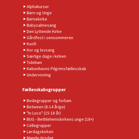
Alphakurser
Børn og Unge
Børnekirke
Babysalmesang
Den Lyttende Kirke
Gårdfest i sensommeren
Konfi
Kor og lovsang
Særlige dage i kirken
Tidebøn
Københavns Pilgrimsfællesskab
Undervisning
Fællesskabsgrupper
Bedegrupper og forbøn
Between (8-14 årige)
"In Loco" (15-18 år)
BUG - Bethlehemskirkens unge (18+)
Cellegrupper
Lørdagskirken
Mande-tirsdag