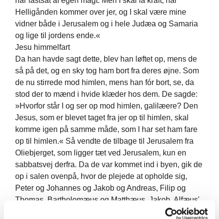
har fastsat af egen magt. Men I skal få kraft, når
Helligånden kommer over jer, og I skal være mine
vidner både i Jerusalem og i hele Judæa og Samaria
og lige til jordens ende.«
Jesu himmelfart
Da han havde sagt dette, blev han løftet op, mens de
så på det, og en sky tog ham bort fra deres øjne. Som
de nu stirrede mod himlen, mens han fór bort, se, da
stod der to mænd i hvide klæder hos dem. De sagde:
»Hvorfor står I og ser op mod himlen, galilæere? Den
Jesus, som er blevet taget fra jer op til himlen, skal
komme igen på samme måde, som I har set ham fare
op til himlen.« Så vendte de tilbage til Jerusalem fra
Oliebjerget, som ligger tæt ved Jerusalem, kun en
sabbatsvej derfra. Da de var kommet ind i byen, gik de
op i salen ovenpå, hvor de plejede at opholde sig,
Peter og Johannes og Jakob og Andreas, Filip og
Thomas, Bartholomæus og Matthæus, Jakob, Alfæus'
søn, og zeloten Simon og Judas, Jakobs søn. v14 De