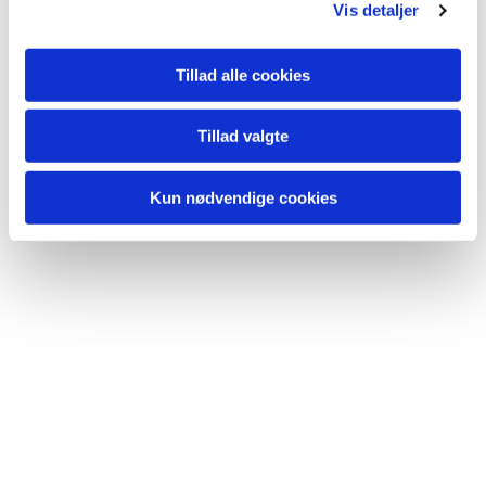
Vis detaljer
Tillad alle cookies
Du vil måske også kunne lide...
Tillad valgte
Kun nødvendige cookies