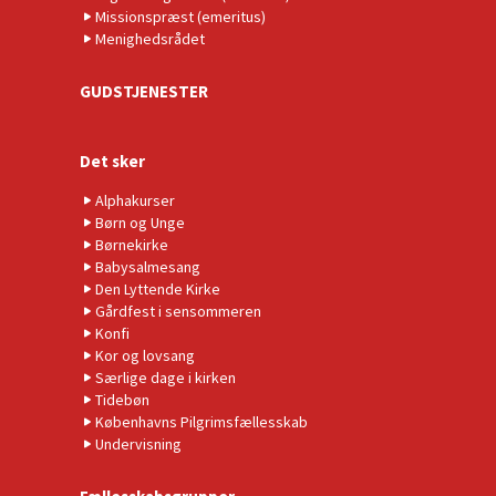
Missionspræst (emeritus)
Menighedsrådet
GUDSTJENESTER
Det sker
Alphakurser
Børn og Unge
Børnekirke
Babysalmesang
Den Lyttende Kirke
Gårdfest i sensommeren
Konfi
Kor og lovsang
Særlige dage i kirken
Tidebøn
Københavns Pilgrimsfællesskab
Undervisning