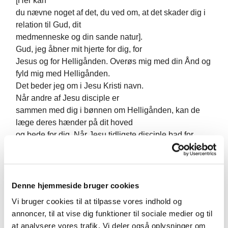
[Her kan
du nævne noget af det, du ved om, at det skader dig i
relation til Gud, dit
medmenneske og din sande natur].
Gud, jeg åbner mit hjerte for dig, for
Jesus og for Helligånden. Overøs mig med din Ånd og
fyld mig med Helligånden.
Det beder jeg om i Jesu Kristi navn.
Når andre af Jesu disciple er
sammen med dig i bønnen om Helligånden, kan de
læge deres hænder på dit hoved
og bede for dig. Når Jesu tidligste disciple bad for
mennesker, gjorde de
sådan, og Helligånden manifesterede sit nærvær.
De første kristne oplevede
kraftige manifestationer af Helligånden efter en sådan
Denne hjemmeside bruger cookies
bøn. Mange bad i tunger,
Vi bruger cookies til at tilpasse vores indhold og
dvs. at de fik et særligt sprog at bede i; tungetale er
annoncer, til at vise dig funktioner til sociale medier og til
lyde, Helligånden
at analysere vores trafik. Vi deler også oplysninger om