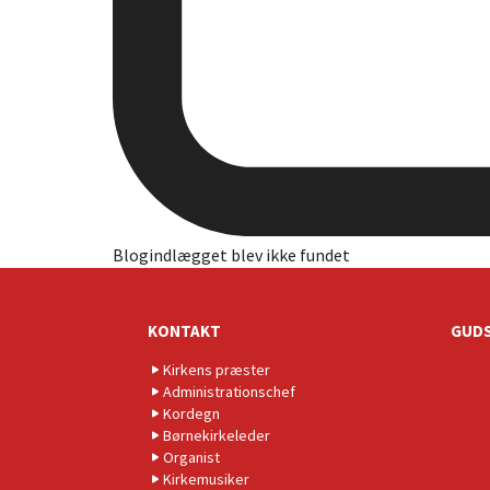
Blogindlægget blev ikke fundet
KONTAKT
GUDS
Kirkens præster
Administrationschef
Kordegn
Børnekirkeleder
Organist
Kirkemusiker