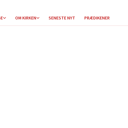
GE
OM KIRKEN
SENESTE NYT
PRÆDIKENER