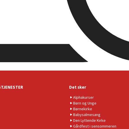
TJENESTER
Det sker
Alphakurser
Børn og Unge
Børnekirke
Babysalmesang
Den Lyttende Kirke
Gårdfest i sensommeren