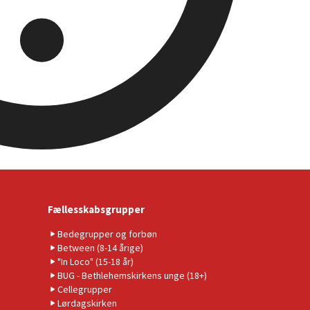
Fællesskabsgrupper
Bedegrupper og forbøn
Between (8-14 årige)
"In Loco" (15-18 år)
BUG - Bethlehemskirkens unge (18+)
Cellegrupper
Lørdagskirken