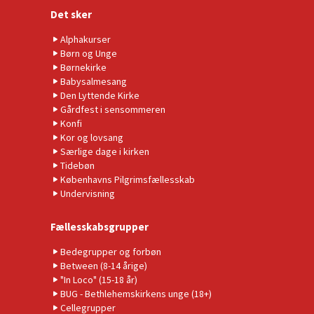
Det sker
Alphakurser
Børn og Unge
Børnekirke
Babysalmesang
Den Lyttende Kirke
Gårdfest i sensommeren
Konfi
Kor og lovsang
Særlige dage i kirken
Tidebøn
Københavns Pilgrimsfællesskab
Undervisning
Fællesskabsgrupper
Bedegrupper og forbøn
Between (8-14 årige)
"In Loco" (15-18 år)
BUG - Bethlehemskirkens unge (18+)
Cellegrupper