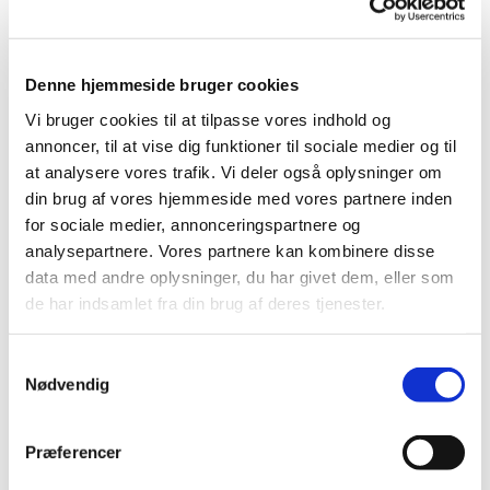
Tak, at Du er med os i medgang og modgang.
Når tingene er hårde – og når de er svære. Og når alt
går nemt og glat.
Denne hjemmeside bruger cookies
Tak, at Du kan lette låget, så der kommer lys til. Dit
Vi bruger cookies til at tilpasse vores indhold og
Lys.
annoncer, til at vise dig funktioner til sociale medier og til
Håbets lys. Tilgivelsens lys.
at analysere vores trafik. Vi deler også oplysninger om
Tak, at alle må ønske forsoning. Osse i Bethlehem.
din brug af vores hjemmeside med vores partnere inden
Så vi kan blive ét med dig.
for sociale medier, annonceringspartnere og
Én Kirke.
analysepartnere. Vores partnere kan kombinere disse
Én tro.
data med andre oplysninger, du har givet dem, eller som
Én Gud.
de har indsamlet fra din brug af deres tjenester.
Birte
S
Nødvendig
a
m
t
Præferencer
y
Du vil måske også kunne lide...