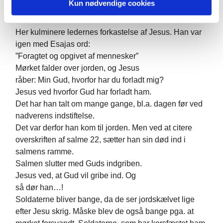
Kun nødvendige cookies
Men det skete som Esajas skrev: ”Hvem troede på det
vi hørte?”.
Her kulminere ledernes forkastelse af Jesus. Han var
igen med Esajas ord:
”Foragtet og opgivet af mennesker”
Mørket falder over jorden, og Jesus
råber: Min Gud, hvorfor har du forladt mig?
Jesus ved hvorfor Gud har forladt ham.
Det har han talt om mange gange, bl.a. dagen før ved
nadverens indstiftelse.
Det var derfor han kom til jorden. Men ved at citere
overskriften af salme 22, sætter han sin død ind i
salmens ramme.
Salmen slutter med Guds indgriben.
Jesus ved, at Gud vil gribe ind. Og
så dør han…!
Soldaterne bliver bange, da de ser jordskælvet lige
efter Jesu skrig. Måske blev de også bange pga. at