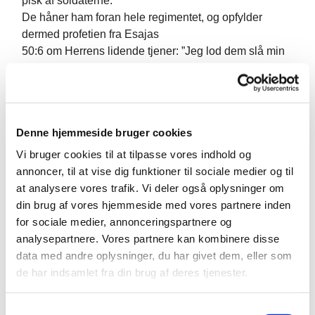
pisk af soldaterne.
De håner ham foran hele regimentet, og opfylder
dermed profetien fra Esajas
50:6 om Herrens lidende tjener: ”Jeg lod dem slå min
ryg og rive skægget ud af
mine kinder. Jeg skjulte ikke mit ansigt for skændsler
og for spyt.”
På vej ud bliver Simon fra Kyrene tvunget til at bære
Denne hjemmeside bruger cookies
Jesu kors.
Jesus er for medtaget til selv at bære den. Hvis nogen
Vi bruger cookies til at tilpasse vores indhold og
vil tvinge dig til at gå
annoncer, til at vise dig funktioner til sociale medier og til
én mil med dem, så gå to havde Jesus sagt.
at analysere vores trafik. Vi deler også oplysninger om
Jesus får vin med malurt, og senere bliver han tilbudt
din brug af vores hjemmeside med vores partnere inden
eddike.
for sociale medier, annonceringspartnere og
Soldaterne kaster lod om Jesu tøj.
analysepartnere. Vores partnere kan kombinere disse
Matthæus nævner mange detaljer som disse for at
data med andre oplysninger, du har givet dem, eller som
fortælle os, at hvad der sker
de har indsamlet fra din brug af deres tjenester.
med Jesus var ikke tilfældigt. Det var længe profeteret.
Både malurten, eddiken
S