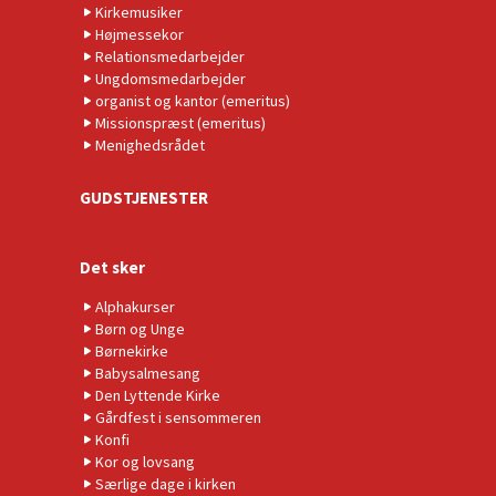
Kirkemusiker
Højmessekor
Relationsmedarbejder
Ungdomsmedarbejder
organist og kantor (emeritus)
Missionspræst (emeritus)
Menighedsrådet
GUDSTJENESTER
Det sker
Alphakurser
Børn og Unge
Børnekirke
Babysalmesang
Den Lyttende Kirke
Gårdfest i sensommeren
Konfi
Kor og lovsang
Særlige dage i kirken