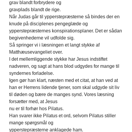
grav blandt forbrydere og
gravplads blandt de rige.
Når Judas går til ypperstepræsterne så bindes der en
knude på disciplenes pengeglæde og
ypperstepræsternes konspirationsplaner. Det er sådan
begivenhederne vil udfolde sig.
Så springer vi i læsningen et langt stykke af
Matthæusevangeliet over.
I det mellemliggende stykke har Jesus indstiftet
nadveren, og sagt at hans blod udgydes for mange til
syndernes forladelse.
Igen gør han klart, næsten med et citat, at han ved at
han er Herrens lidende tjener, som skal udgyde sit liv
til døden og bære de manges synd. Vores læsning
forsætter med, at Jesus
nu er til forhør hos Pilatus.
Han svarer ikke Pilatus et ord, selvom Pilatus stiller
mange spørgsmål og
ypperstepræsterne anklagede ham.