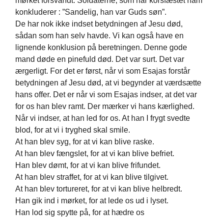
mørket forsvandt. Soldaterne, som har korsfæstet ham
konkluderer : ”Sandelig, han var Guds søn”.
De har nok ikke indset betydningen af Jesu død,
sådan som han selv havde. Vi kan også have en
lignende konklusion på beretningen. Denne gode
mand døde en pinefuld død. Det var surt. Det var
ærgerligt. For det er først, når vi som Esajas forstår
betydningen af Jesu død, at vi begynder at værdsætte
hans offer. Det er når vi som Esajas indser, at det var
for os han blev ramt. Der mærker vi hans kærlighed.
Når vi indser, at han led for os. At han I frygt svedte
blod, for at vi i tryghed skal smile.
At han blev syg, for at vi kan blive raske.
At han blev fængslet, for at vi kan blive befriet.
Han blev dømt, for at vi kan blive frifundet.
At han blev straffet, for at vi kan blive tilgivet.
At han blev tortureret, for at vi kan blive helbredt.
Han gik ind i mørket, for at lede os ud i lyset.
Han lod sig spytte på, for at hædre os