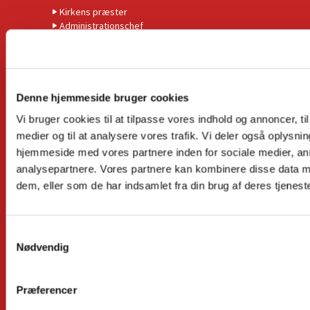
Kirkens præster
Administrationschef
Kordegn
Børnekirkeleder
Organist
Kirkemusiker
Højmessekor
Denne hjemmeside bruger cookies
Relationsmedarbejder
Vi bruger cookies til at tilpasse vores indhold og annoncer, til 
Ungdomsmedarbejder
medier og til at analysere vores trafik. Vi deler også oplysni
organist og kantor (emeritus)
Missionspræst (emeritus)
hjemmeside med vores partnere inden for sociale medier, a
Menighedsrådet
analysepartnere. Vores partnere kan kombinere disse data m
dem, eller som de har indsamlet fra din brug af deres tjeneste
GUDSTJENESTER
S
Det sker
Nødvendig
a
Alphakurser
m
Børn og Unge
t
Præferencer
Børnekirke
y
Babysalmesang