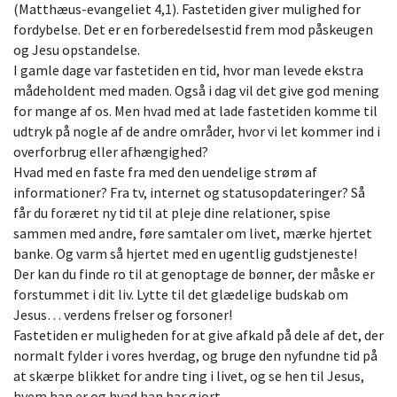
(Matthæus-evangeliet 4,1). Fastetiden giver mulighed for
fordybelse. Det er en forberedelsestid frem mod påskeugen
og Jesu opstandelse.
I gamle dage var fastetiden en tid, hvor man levede ekstra
mådeholdent med maden. Også i dag vil det give god mening
for mange af os. Men hvad med at lade fastetiden komme til
udtryk på nogle af de andre områder, hvor vi let kommer ind i
overforbrug eller afhængighed?
Hvad med en faste fra med den uendelige strøm af
informationer? Fra tv, internet og statusopdateringer? Så
får du foræret ny tid til at pleje dine relationer, spise
sammen med andre, føre samtaler om livet, mærke hjertet
banke. Og varm så hjertet med en ugentlig gudstjeneste!
Der kan du finde ro til at genoptage de bønner, der måske er
forstummet i dit liv. Lytte til det glædelige budskab om
Jesus… verdens frelser og forsoner!
Fastetiden er muligheden for at give afkald på dele af det, der
normalt fylder i vores hverdag, og bruge den nyfundne tid på
at skærpe blikket for andre ting i livet, og se hen til Jesus,
hvem han er og hvad han har gjort.