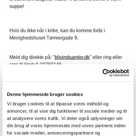
suppe!
Hvis du ikke når i kirke, kan du komme forbi i
Menighedshuset Tømrergade 9.
Meld dig direkte på: "
blivindsamler.dk
" eller ring eller
sms til Herluf: 20760146
Folkekirkens Nødhjælp støtter kvinder, som er de
bedste til at holde sammen på familierne i mange
lande."
Denne hjemmeside bruger cookies
Vi bruger cookies til at tilpasse vores indhold og
annoncer, til at vise dig funktioner til sociale medier og til
at analysere vores trafik. Vi deler også oplysninger om
din brug af vores hjemmeside med vores partnere inden
for sociale medier, annonceringspartnere og