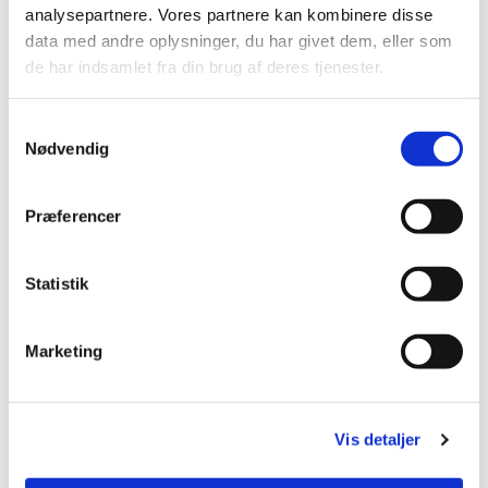
Du vil måske også kunne lide...
analysepartnere. Vores partnere kan kombinere disse
data med andre oplysninger, du har givet dem, eller som
de har indsamlet fra din brug af deres tjenester.
S
Nødvendig
a
m
t
Præferencer
y
k
k
Statistik
e
v
Marketing
a
l
g
Vis detaljer