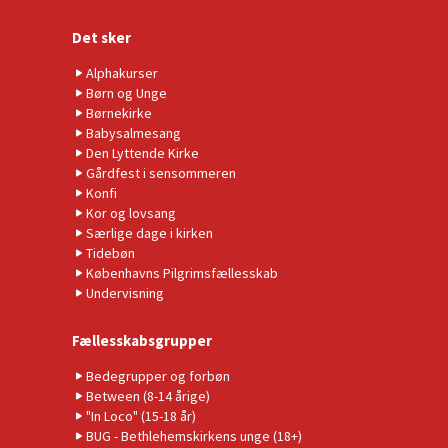
Det sker
Alphakurser
Børn og Unge
Børnekirke
Babysalmesang
Den Lyttende Kirke
Gårdfest i sensommeren
Konfi
Kor og lovsang
Særlige dage i kirken
Tidebøn
Københavns Pilgrimsfællesskab
Undervisning
Fællesskabsgrupper
Bedegrupper og forbøn
Between (8-14 årige)
"In Loco" (15-18 år)
BUG - Bethlehemskirkens unge (18+)