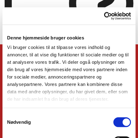
Denne hjemmeside bruger cookies
Blogindlægget blev ikke fundet
Vi bruger cookies til at tilpasse vores indhold og
annoncer, til at vise dig funktioner til sociale medier og til
KONTAKT
at analysere vores trafik. Vi deler også oplysninger om
din brug af vores hjemmeside med vores partnere inden
Kirkens præster
Administrationschef
for sociale medier, annonceringspartnere og
Kordegn
analysepartnere. Vores partnere kan kombinere disse
Børnekirkeleder
data med andre oplysninger, du har givet dem, eller som
Organist
de har indsamlet fra din brug af deres tjenester.
Kirkemusiker
Højmessekor
Relationsmedarbejder
S
Ungdomsmedarbejder
Nødvendig
a
organist og kantor (emeritus)
m
Missionspræst (emeritus)
Menighedsrådet
t