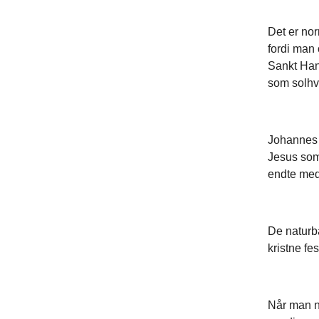
Det er nor
fordi man 
Sankt Hans
som solhv
Johannes 
Jesus som
endte med 
De naturbå
kristne fe
Når man nu