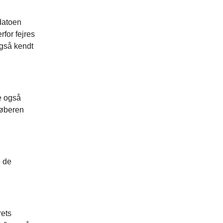
datoen
rfor fejres
også kendt
e også
Døberen
e de
rets