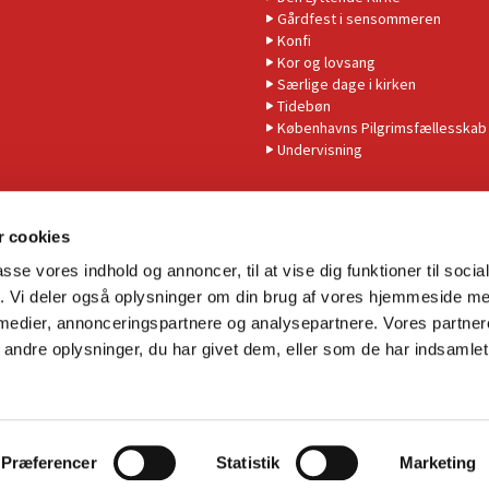
Gårdfest i sensommeren
Konfi
Kor og lovsang
Særlige dage i kirken
Tidebøn
Københavns Pilgrimsfællesskab
Undervisning
 cookies
passe vores indhold og annoncer, til at vise dig funktioner til soci
fik. Vi deler også oplysninger om din brug af vores hjemmeside m
 medier, annonceringspartnere og analysepartnere. Vores partne
Tilgængelighedserklæring
ndre oplysninger, du har givet dem, eller som de har indsamlet 
Privatlivspolitik
Log på ChurchDesk
Præferencer
Statistik
Marketing