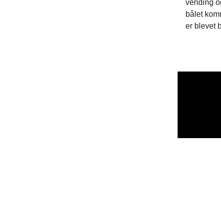
vending o
bålet komm
er blevet b