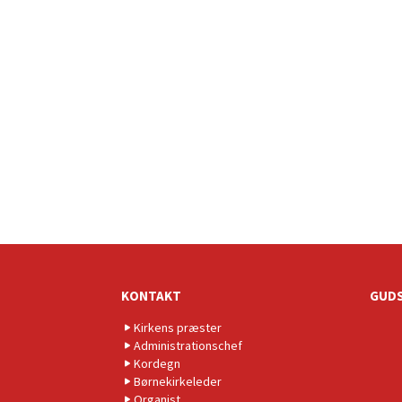
KONTAKT
GUDS
Kirkens præster
Administrationschef
Kordegn
Børnekirkeleder
Organist