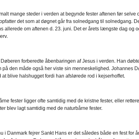
malt mange steder i verden at begynde fester aftenen før selve 
opfatter det som at døgnet går fra solnedgang til solnedgang. De
 allerede om aftenen d. 23. juni. Det er årets længste dag og 
erv.
Døberen forberedte åbenbaringen af Jesus i verden. Han døbt
 på den måde også her viste sin menneskelighed. Johannes 
at blive halshugget fordi han afslørede rod i kejserhoffet.
rne fester ligger ofte samtidig med de kristne fester, eller retter
ster blev lagt samtidig med de naturbårne fester.
 i Danmark fejrer Sankt Hans er det således både en fest for å