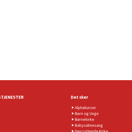
TJENESTER
Det sker
Alphakurser
Børn og Unge
Børnekirke
Babysalmesang
Den Lyttende Kirke