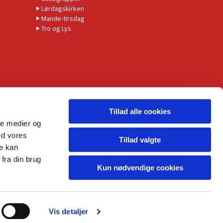
Lørdagskirken
Mande-tirsdag
Tro og Lys
Tillad alle cookies
ale medier og
ed vores
Tillad valgte
re kan
fra din brug
Kun nødvendige cookies
Vis detaljer