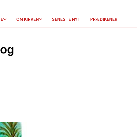
GE
OM KIRKEN
SENESTE NYT
PRÆDIKENER
 og