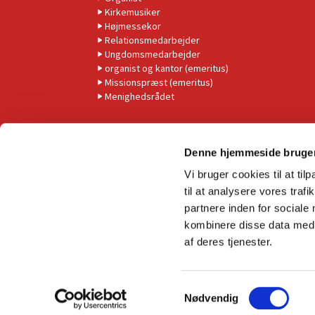
Kirkemusiker
Højmessekor
Relationsmedarbejder
Ungdomsmedarbejder
organist og kantor (emeritus)
Missionspræst (emeritus)
Menighedsrådet
Denne hjemmeside bruger
Vi bruger cookies til at til
til at analysere vores tra
partnere inden for sociale
kombinere disse data med a
af deres tjenester.
S
Nødvendig
a