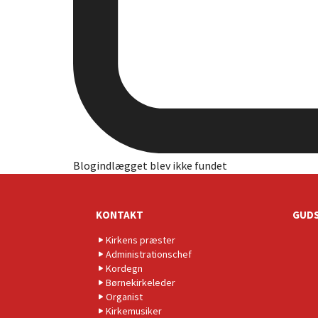
Blogindlægget blev ikke fundet
KONTAKT
GUDS
Kirkens præster
Administrationschef
Kordegn
Børnekirkeleder
Organist
Kirkemusiker