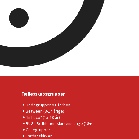
Fællesskabsgrupper
Bedegrupper og forbøn
Between (8-14 årige)
"In Loco" (15-18 år)
BUG - Bethlehemskirkens unge (18+)
Cellegrupper
Lørdagskirken