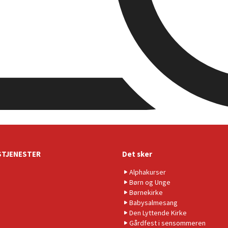
TJENESTER
Det sker
Alphakurser
Børn og Unge
Børnekirke
Babysalmesang
Den Lyttende Kirke
Gårdfest i sensommeren