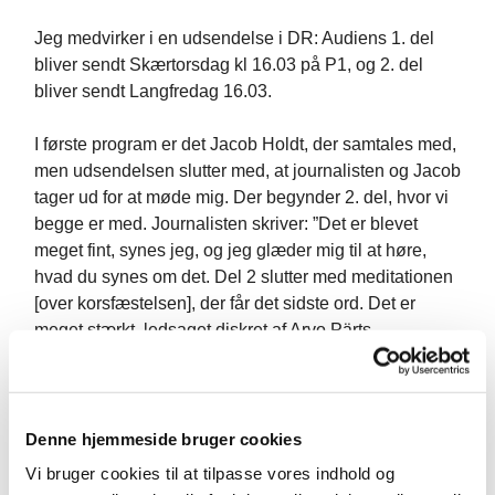
Jeg medvirker i en udsendelse i DR: Audiens 1. del
bliver sendt Skærtorsdag kl 16.03 på P1, og 2. del
bliver sendt Langfredag 16.03.
I første program er det Jacob Holdt, der samtales med,
men udsendelsen slutter med, at journalisten og Jacob
tager ud for at møde mig. Der begynder 2. del, hvor vi
begge er med. Journalisten skriver: ”Det er blevet
meget fint, synes jeg, og jeg glæder mig til at høre,
hvad du synes om det. Del 2 slutter med meditationen
[over korsfæstelsen], der får det sidste ord. Det er
meget stærkt, ledsaget diskret af Arvo Pärts
'Lamentate'."
www.dr.dk/p1/audiens
”
Denne hjemmeside bruger cookies
Vi bruger cookies til at tilpasse vores indhold og
Kh