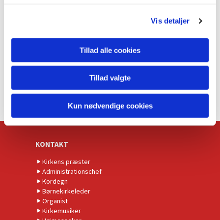
g
Vis detaljer
Tillad alle cookies
Tillad valgte
Kun nødvendige cookies
KONTAKT
Kirkens præster
Administrationschef
Kordegn
Børnekirkeleder
Organist
Kirkemusiker