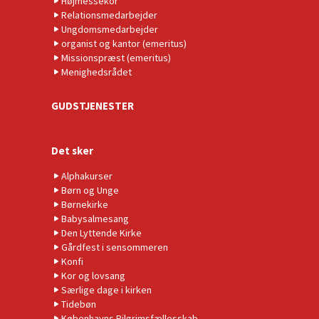
Højmessekor
Relationsmedarbejder
Ungdomsmedarbejder
organist og kantor (emeritus)
Missionspræst (emeritus)
Menighedsrådet
GUDSTJENESTER
Det sker
Alphakurser
Børn og Unge
Børnekirke
Babysalmesang
Den Lyttende Kirke
Gårdfest i sensommeren
Konfi
Kor og lovsang
Særlige dage i kirken
Tidebøn
Københavns Pilgrimsfællesskab