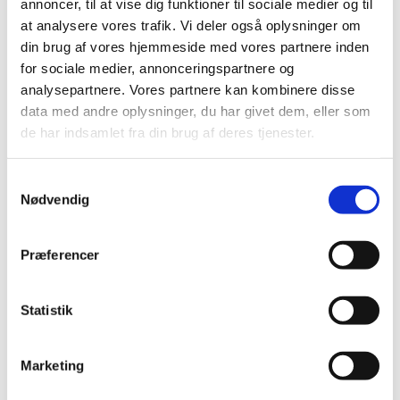
annoncer, til at vise dig funktioner til sociale medier og til
Ole
at analysere vores trafik. Vi deler også oplysninger om
din brug af vores hjemmeside med vores partnere inden
for sociale medier, annonceringspartnere og
analysepartnere. Vores partnere kan kombinere disse
data med andre oplysninger, du har givet dem, eller som
de har indsamlet fra din brug af deres tjenester.
Du vil måske også kunne lide...
S
Nødvendig
a
m
t
Præferencer
y
k
k
Statistik
e
v
Marketing
a
l