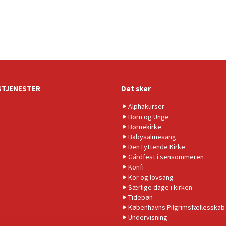
TJENESTER
Det sker
Alphakurser
Børn og Unge
Børnekirke
Babysalmesang
Den Lyttende Kirke
Gårdfest i sensommeren
Konfi
Kor og lovsang
Særlige dage i kirken
Tidebøn
Københavns Pilgrimsfællesskab
Undervisning