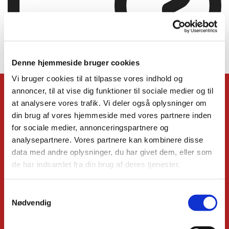
Denne hjemmeside bruger cookies
Blogindlægget blev ikke fundet
Vi bruger cookies til at tilpasse vores indhold og
annoncer, til at vise dig funktioner til sociale medier og til
KONTAKT
at analysere vores trafik. Vi deler også oplysninger om
din brug af vores hjemmeside med vores partnere inden
Kirkens præster
Administrationschef
for sociale medier, annonceringspartnere og
Kordegn
analysepartnere. Vores partnere kan kombinere disse
Børnekirkeleder
data med andre oplysninger, du har givet dem, eller som
Organist
de har indsamlet fra din brug af deres tjenester.
Kirkemusiker
Højmessekor
Relationsmedarbejder
S
Ungdomsmedarbejder
Nødvendig
a
organist og kantor (emeritus)
m
Missionspræst (emeritus)
Menighedsrådet
t