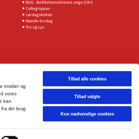
BUG - Bethlehemskirkens unge (18+)
Cellegrupper
Lørdagskirken
Mande-tirsdag
Tro og Lys
Tillad alle cookies
ale medier og
ed vores
Tillad valgte
re kan
fra din brug
Kun nødvendige cookies