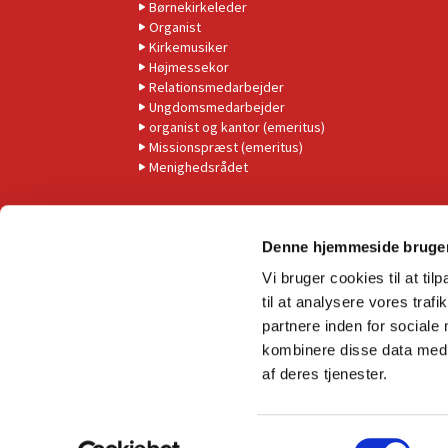
Børnekirkeleder
Organist
Kirkemusiker
Højmessekor
Relationsmedarbejder
Ungdomsmedarbejder
organist og kantor (emeritus)
Missionspræst (emeritus)
Menighedsrådet
Denne hjemmeside bruger
Vi bruger cookies til at til
til at analysere vores tra
partnere inden for sociale
kombinere disse data med a
af deres tjenester.
S