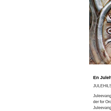
En Juleh
JULEHIL
Juleevang
der for Or
Juleevange