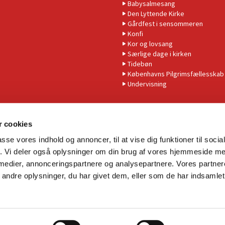
Babysalmesang
Den Lyttende Kirke
Gårdfest i sensommeren
Konfi
Kor og lovsang
Særlige dage i kirken
Tidebøn
Københavns Pilgrimsfællesskab
Undervisning
 cookies
passe vores indhold og annoncer, til at vise dig funktioner til soci
fik. Vi deler også oplysninger om din brug af vores hjemmeside m
 medier, annonceringspartnere og analysepartnere. Vores partne
Tilgængelighedserklæring
ndre oplysninger, du har givet dem, eller som de har indsamlet 
Privatlivspolitik
Log på ChurchDesk