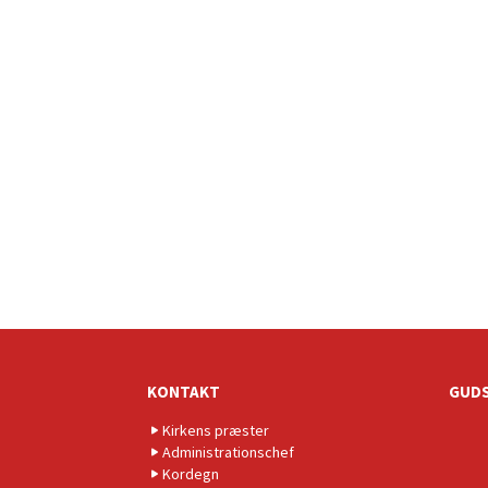
KONTAKT
GUDS
Kirkens præster
Administrationschef
Kordegn