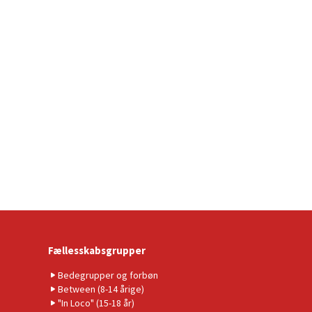
Fællesskabsgrupper
Bedegrupper og forbøn
Between (8-14 årige)
"In Loco" (15-18 år)