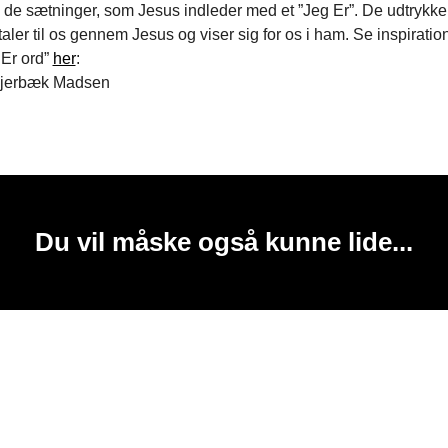
i de sætninger, som Jesus indleder med et ”Jeg Er”. De udtrykker
taler til os gennem Jesus og viser sig for os i ham. Se inspirati
 Er ord”
her
:
kjerbæk Madsen
Du vil måske også kunne lide...