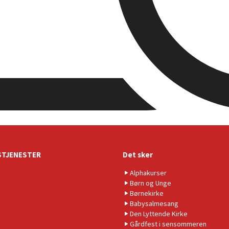
TJENESTER
Det sker
Alphakurser
Børn og Unge
Børnekirke
Babysalmesang
Den Lyttende Kirke
Gårdfest i sensommeren