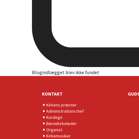
Blogindlægget blev ikke fundet
KONTAKT
GUDS
Kirkens præster
Administrationschef
Kordegn
Børnekirkeleder
Organist
Kirkemusiker