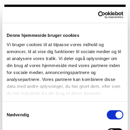
Du vil måske også kunne lide...
Denne hjemmeside bruger cookies
Vi bruger cookies til at tilpasse vores indhold og
annoncer, til at vise dig funktioner til sociale medier og til
at analysere vores trafik. Vi deler også oplysninger om
din brug af vores hjemmeside med vores partnere inden
for sociale medier, annonceringspartnere og
analysepartnere. Vores partnere kan kombinere disse
data med andre oplysninger, du har givet dem, eller som
de har indsamlet fra din brug af deres tjenester.
S
Nødvendig
a
m
t