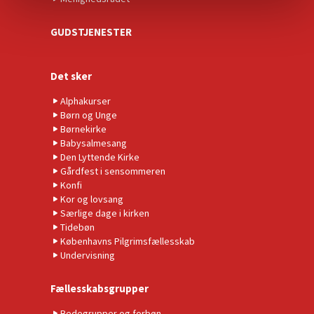
GUDSTJENESTER
Det sker
Alphakurser
Børn og Unge
Børnekirke
Babysalmesang
Den Lyttende Kirke
Gårdfest i sensommeren
Konfi
Kor og lovsang
Særlige dage i kirken
Tidebøn
Københavns Pilgrimsfællesskab
Undervisning
Fællesskabsgrupper
Bedegrupper og forbøn