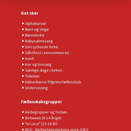
Det sker
Alphakurser
Børn og Unge
Børnekirke
Babysalmesang
Den Lyttende Kirke
Gårdfest i sensommeren
Konfi
Kor og lovsang
Særlige dage i kirken
Tidebøn
Københavns Pilgrimsfællesskab
Undervisning
Fællesskabsgrupper
Bedegrupper og forbøn
Between (8-14 årige)
"In Loco" (15-18 år)
BUG - Bethlehemskirkens unge (18+)