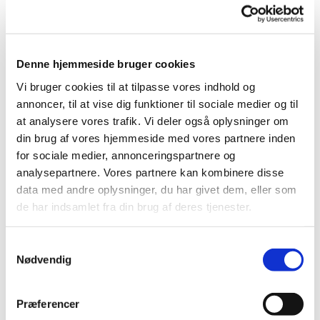
Du vil måske også kunne lide...
Denne hjemmeside bruger cookies
Vi bruger cookies til at tilpasse vores indhold og
annoncer, til at vise dig funktioner til sociale medier og til
at analysere vores trafik. Vi deler også oplysninger om
din brug af vores hjemmeside med vores partnere inden
for sociale medier, annonceringspartnere og
analysepartnere. Vores partnere kan kombinere disse
data med andre oplysninger, du har givet dem, eller som
de har indsamlet fra din brug af deres tjenester.
S
Nødvendig
a
m
t
Præferencer
y