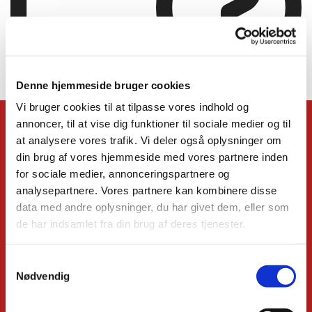
Denne hjemmeside bruger cookies
Blogindlægget blev ikke fundet
Vi bruger cookies til at tilpasse vores indhold og
annoncer, til at vise dig funktioner til sociale medier og til
KONTAKT
at analysere vores trafik. Vi deler også oplysninger om
din brug af vores hjemmeside med vores partnere inden
Kirkens præster
Administrationschef
for sociale medier, annonceringspartnere og
Kordegn
analysepartnere. Vores partnere kan kombinere disse
Børnekirkeleder
data med andre oplysninger, du har givet dem, eller som
Organist
de har indsamlet fra din brug af deres tjenester.
Kirkemusiker
Højmessekor
Relationsmedarbejder
S
Ungdomsmedarbejder
Nødvendig
a
organist og kantor (emeritus)
m
Missionspræst (emeritus)
Menighedsrådet
t