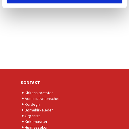
KONTAKT
Kirkens præster
Administrationschef
Kordegn
Børnekirkeleder
Organist
Kirkemusiker
Højmessekor