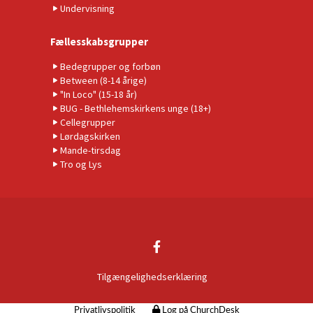
Undervisning
Fællesskabsgrupper
Bedegrupper og forbøn
Between (8-14 årige)
"In Loco" (15-18 år)
BUG - Bethlehemskirkens unge (18+)
Cellegrupper
Lørdagskirken
Mande-tirsdag
Tro og Lys
Tilgængelighedserklæring
Privatlivspolitik
Log på ChurchDesk