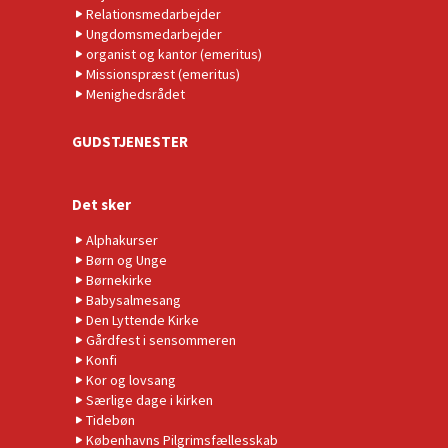
Relationsmedarbejder
Ungdomsmedarbejder
organist og kantor (emeritus)
Missionspræst (emeritus)
Menighedsrådet
GUDSTJENESTER
Det sker
Alphakurser
Børn og Unge
Børnekirke
Babysalmesang
Den Lyttende Kirke
Gårdfest i sensommeren
Konfi
Kor og lovsang
Særlige dage i kirken
Tidebøn
Københavns Pilgrimsfællesskab