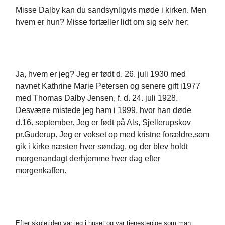
Misse Dalby kan du sandsynligvis møde i kirken. Men
hvem er hun? Misse fortæller lidt om sig selv her:
Ja, hvem er jeg? Jeg er født d. 26. juli 1930 med
navnet Kathrine Marie Petersen og senere gift i1977
med Thomas Dalby Jensen, f. d. 24. juli 1928.
Desværre mistede jeg ham i 1999, hvor han døde
d.16. september. Jeg er født på Als, Sjellerupskov
pr.Guderup. Jeg er vokset op med kristne forældre.som
gik i kirke næsten hver søndag, og der blev holdt
morgenandagt derhjemme hver dag efter
morgenkaffen.
Efter skoletiden var jeg i huset og var tjenestepige som man