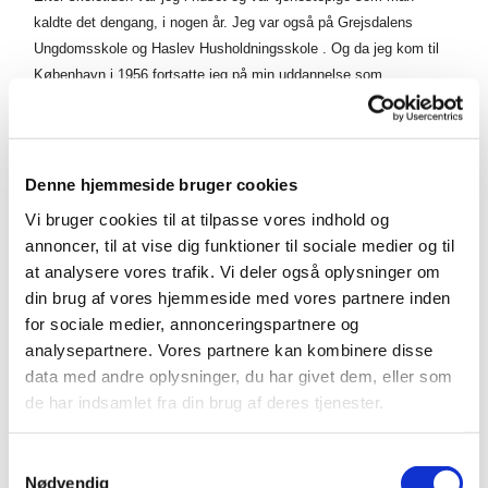
kaldte det dengang, i nogen år. Jeg var også på Grejsdalens
Ungdomsskole og Haslev Husholdningsskole . Og da jeg kom til
København i 1956 fortsatte jeg på min uddannelse som
oldfrueassistent på Bispebjerg hospitalsvaskeri,
Denne hjemmeside bruger cookies
På spørgsmålet om hvorfor MIsse kommer i
Vi bruger cookies til at tilpasse vores indhold og
Bethlehemskirken svarer hun: Her er et godt
annoncer, til at vise dig funktioner til sociale medier og til
menighedsliv med de mange mennesker,der møder så
at analysere vores trafik. Vi deler også oplysninger om
trofast op søndagens gudtjenester.
din brug af vores hjemmeside med vores partnere inden
for sociale medier, annonceringspartnere og
analysepartnere. Vores partnere kan kombinere disse
data med andre oplysninger, du har givet dem, eller som
de har indsamlet fra din brug af deres tjenester.
Misse Dalby har meget mere på hjerte end disse få
linjer og vil du vide mere, er vi sikre på at hun gerne
S
fortæller om det fx ved kirkekaffen efter gudstjenesten.
Nødvendig
a