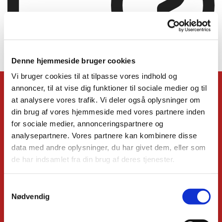
Denne hjemmeside bruger cookies
Blogindlægget blev ikke fundet
Vi bruger cookies til at tilpasse vores indhold og
annoncer, til at vise dig funktioner til sociale medier og til
KONTAKT
at analysere vores trafik. Vi deler også oplysninger om
din brug af vores hjemmeside med vores partnere inden
Kirkens præster
Administrationschef
for sociale medier, annonceringspartnere og
Kordegn
analysepartnere. Vores partnere kan kombinere disse
Børnekirkeleder
data med andre oplysninger, du har givet dem, eller som
Organist
de har indsamlet fra din brug af deres tjenester.
Kirkemusiker
Højmessekor
Relationsmedarbejder
S
Ungdomsmedarbejder
Nødvendig
a
organist og kantor (emeritus)
m
Missionspræst (emeritus)
Menighedsrådet
t