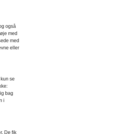
og også
 øje med
assede med
vne eller
 kun se
kke:
sig bag
n i
d?
. De fik