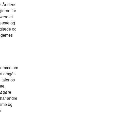
re Åndens
gterne for
 være et
dsætte og
s glæde og
legemes
ordomme om
 at omgås
ltaler os
te,
at gøre
 har andre
geme og
r