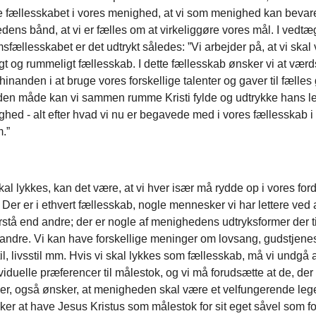
e fællesskabet i vores menighed, at vi som menighed kan beva
edens bånd, at vi er fælles om at virkeliggøre vores mål. I vedtæ
fællesskabet er det udtrykt således: ”Vi arbejder på, at vi skal
t og rummeligt fællesskab. I dette fællesskab ønsker vi at vær
inanden i at bruge vores forskellige talenter og gaver til fælle
den måde kan vi sammen rumme Kristi fylde og udtrykke hans 
hed - alt efter hvad vi nu er begavede med i vores fællesskab i
m.”
kal lykkes, kan det være, at vi hver især må rydde op i vores f
Der er i ethvert fællesskab, nogle mennesker vi har lettere ved
stå end andre; der er nogle af menighedens udtryksformer der ti
andre. Vi kan have forskellige meninger om lovsang, gudstjenes
il, livsstil mm. Hvis vi skal lykkes som fællesskab, må vi undgå 
viduelle præferencer til målestok, og vi må forudsætte at de, der
er, også ønsker, at menigheden skal være et velfungerende le
ker at have Jesus Kristus som målestok for sit eget såvel som fo