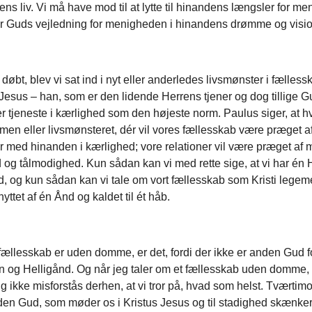
s liv. Vi må have mod til at lytte til hinandens længsler for m
fter Guds vejledning for menigheden i hinandens drømme og vis
 døbt, blev vi sat ind i nyt eller anderledes livsmønster i fælles
esus – han, som er den lidende Herrens tjener og dog tillige 
 tjeneste i kærlighed som den højeste norm. Paulus siger, at h
men eller livsmønsteret, dér vil vores fællesskab være præget af,
 med hinanden i kærlighed; vore relationer vil være præget af 
g tålmodighed. Kun sådan kan vi med rette sige, at vi har én 
d, og kun sådan kan vi tale om vort fællesskab som Kristi legem
ttet af én Ånd og kaldet til ét håb.
fællesskab er uden domme, er det, fordi der ikke er anden Gud f
n og Helligånd. Og når jeg taler om et fællesskab uden domme,
ig ikke misforstås derhen, at vi tror på, hvad som helst. Tværtimo
til den Gud, som møder os i Kristus Jesus og til stadighed skænker