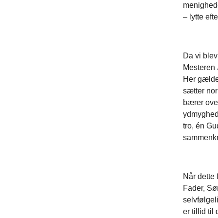
menigheden
– lytte e
Da vi blev
Mesteren J
Her gælder
sætter nor
bærer over
ydmyghed o
tro, én Gu
sammenkny
Når dette 
Fader, Sø
selvfølgel
er tillid 