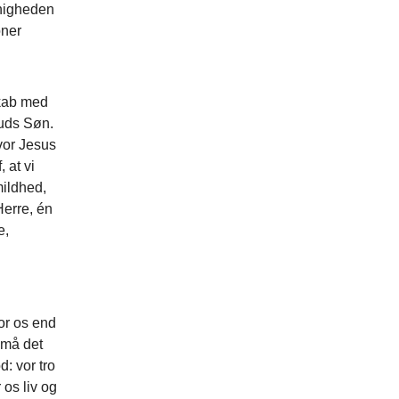
enigheden
ioner
skab med
Guds Søn.
vor Jesus
 at vi
mildhed,
Herre, én
e,
or os end
 må det
d: vor tro
 os liv og