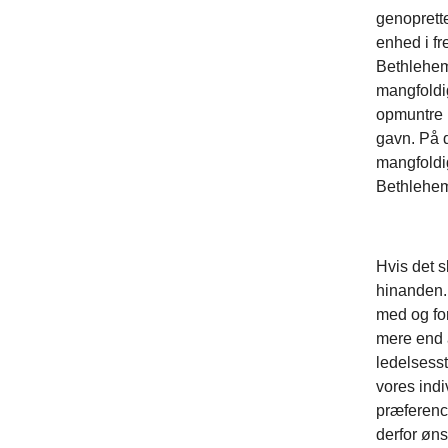
genoprett
enhed i fr
Bethlehems
mangfoldig
opmuntre h
gavn. På 
mangfoldig
Bethlehe
Hvis det s
hinanden. 
med og for
mere end 
ledelsesst
vores indi
præferenc
derfor øns