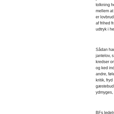
tolkning h
mellem at 
er lovbrud
af frihed 
udtryk i 
Sådan har 
jantelov, 
kredser om
og ked ind
andre, føl
kritik, fr
gæstebud; 
ydmyges, 
BFs ledels