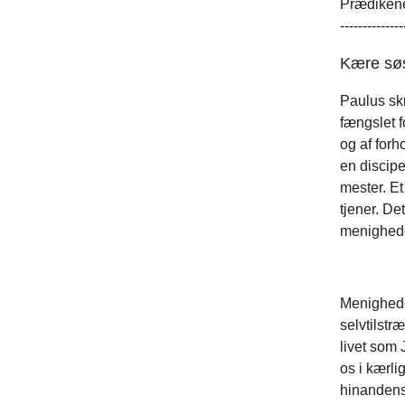
Prædiken
--------------
Kære sø
Paulus skr
fængslet f
og af forh
en discipe
mester. Et
tjener. De
menighed
Menigheden
selvtilst
livet som
os i kærli
hinandens