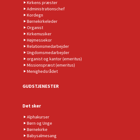
Kirkens præster
Administrationschef
Kordegn
Børnekirkeleder
Organist
Kirkemusiker
Højmessekor
Relationsmedarbejder
Ungdomsmedarbejder
organist og kantor (emeritus)
Missionspræst (emeritus)
Menighedsrådet
GUDSTJENESTER
Det sker
Alphakurser
Børn og Unge
Børnekirke
Babysalmesang