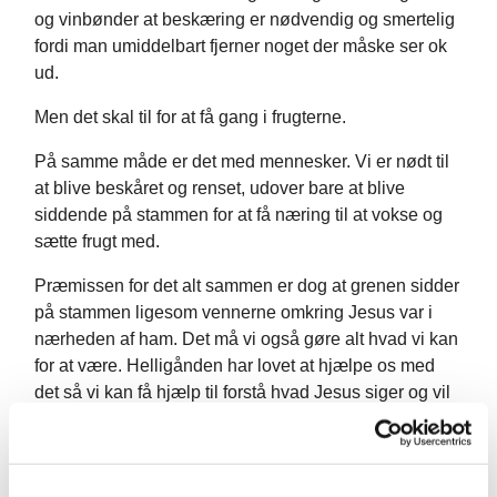
og vinbønder at beskæring er nødvendig og smertelig
fordi man umiddelbart fjerner noget der måske ser ok
ud.
Men det skal til for at få gang i frugterne.
På samme måde er det med mennesker. Vi er nødt til
at blive beskåret og renset, udover bare at blive
siddende på stammen for at få næring til at vokse og
sætte frugt med.
Præmissen for det alt sammen er dog at grenen sidder
på stammen ligesom vennerne omkring Jesus var i
nærheden af ham. Det må vi også gøre alt hvad vi kan
for at være. Helligånden har lovet at hjælpe os med
det så vi kan få hjælp til forstå hvad Jesus siger og vil
vise os.
At sætte frugt handler også om at andre omkring os får
glæde af livet med Gud.