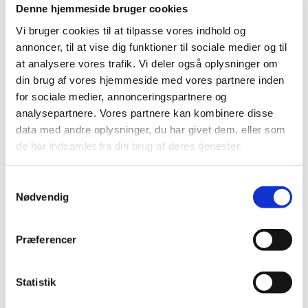
Denne hjemmeside bruger cookies
Vi bruger cookies til at tilpasse vores indhold og
annoncer, til at vise dig funktioner til sociale medier og til
at analysere vores trafik. Vi deler også oplysninger om
din brug af vores hjemmeside med vores partnere inden
for sociale medier, annonceringspartnere og
analysepartnere. Vores partnere kan kombinere disse
data med andre oplysninger, du har givet dem, eller som
de har indsamlet fra din brug af deres tjenester.
S
Nødvendig
a
Du vil måske også kunne lide...
m
t
Præferencer
y
k
k
Statistik
e