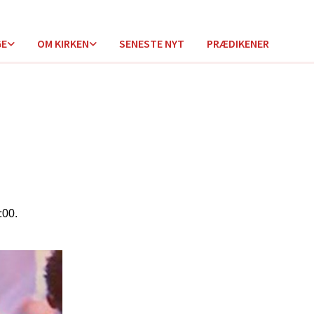
GE
OM KIRKEN
SENESTE NYT
PRÆDIKENER
:00.