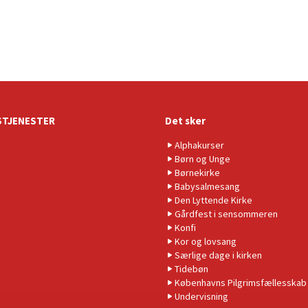
TJENESTER
Det sker
Alphakurser
Børn og Unge
Børnekirke
Babysalmesang
Den Lyttende Kirke
Gårdfest i sensommeren
Konfi
Kor og lovsang
Særlige dage i kirken
Tidebøn
Københavns Pilgrimsfællesskab
Undervisning