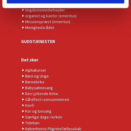
Relationsmedarbejder
Ungdomsmedarbejder
organist og kantor (emeritus)
Missionspræst (emeritus)
Menighedsrådet
GUDSTJENESTER
Det sker
Alphakurser
Børn og Unge
Børnekirke
Babysalmesang
Den Lyttende Kirke
Gårdfest i sensommeren
Konfi
Kor og lovsang
Særlige dage i kirken
Tidebøn
Københavns Pilgrimsfællesskab