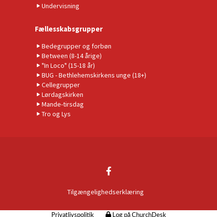
Undervisning
Fællesskabsgrupper
Bedegrupper og forbøn
Between (8-14 årige)
"In Loco" (15-18 år)
BUG - Bethlehemskirkens unge (18+)
Cellegrupper
Lørdagskirken
Mande-tirsdag
Tro og Lys
Tilgængelighedserklæring
Privatlivspolitik
Log på ChurchDesk