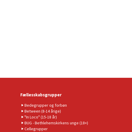
Fællesskabsgrupper
Bedegrupper og forbøn
Between (8-14 årige)
"In Loco" (15-18 år)
BUG - Bethlehemskirkens unge (18+)
Cellegrupper