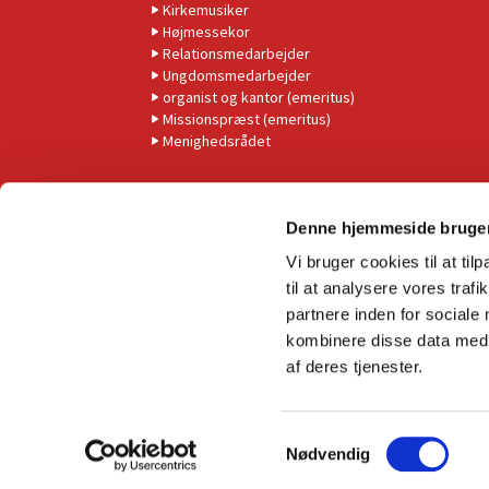
Kirkemusiker
Højmessekor
Relationsmedarbejder
Ungdomsmedarbejder
organist og kantor (emeritus)
Missionspræst (emeritus)
Menighedsrådet
Denne hjemmeside bruger
Vi bruger cookies til at til
til at analysere vores tra
partnere inden for sociale
kombinere disse data med a
af deres tjenester.
S
Nødvendig
a