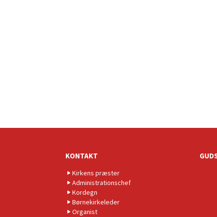
KONTAKT
GUDS
Kirkens præster
Administrationschef
Kordegn
Børnekirkeleder
Organist