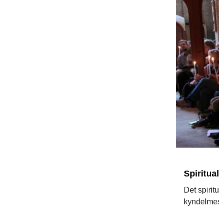
Spiritua
Det spirit
kyndelmes