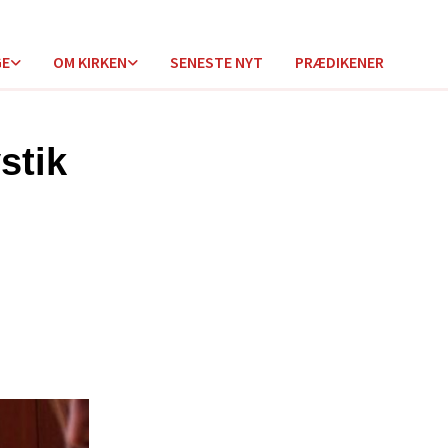
GE
OM KIRKEN
SENESTE NYT
PRÆDIKENER
stik