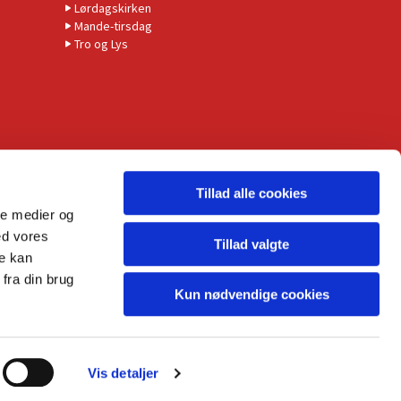
Lørdagskirken
Mande-tirsdag
Tro og Lys
Tillad alle cookies
ale medier og
ed vores
Tillad valgte
re kan
fra din brug
Kun nødvendige cookies
Vis detaljer