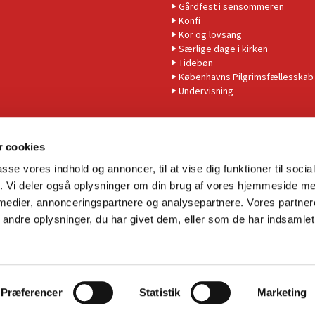
Gårdfest i sensommeren
Konfi
Kor og lovsang
Særlige dage i kirken
Tidebøn
Københavns Pilgrimsfællesskab
Undervisning
 cookies
passe vores indhold og annoncer, til at vise dig funktioner til soci
fik. Vi deler også oplysninger om din brug af vores hjemmeside m
 medier, annonceringspartnere og analysepartnere. Vores partne
Tilgængelighedserklæring
ndre oplysninger, du har givet dem, eller som de har indsamlet 
Privatlivspolitik
Log på ChurchDesk
Præferencer
Statistik
Marketing