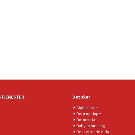
TJENESTER
Det sker
Alphakurser
Børn og Unge
Børnekirke
Babysalmesang
Den Lyttende Kirke