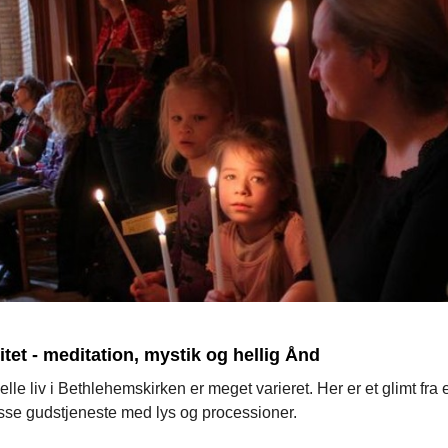
litet - meditation, mystik og hellig Ånd
uelle liv i Bethlehemskirken er meget varieret. Her er et glimt fra 
se gudstjeneste med lys og processioner.